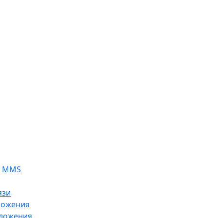
я MMS
язи
ложения
ложения