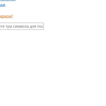
даж
дарком!