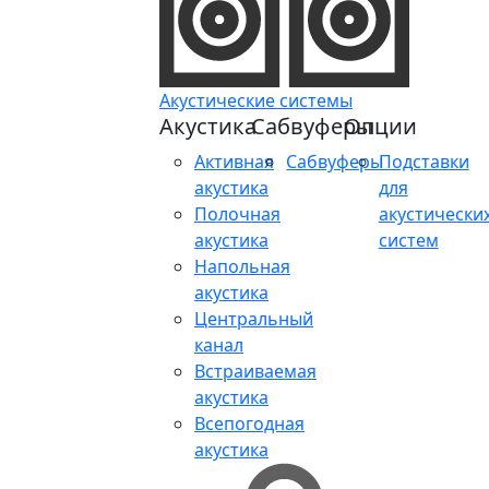
Акустические системы
Акустика
Сабвуферы
Опции
Активная
Сабвуферы
Подставки
акустика
для
Полочная
акустически
акустика
систем
Напольная
акустика
Центральный
канал
Встраиваемая
акустика
Всепогодная
акустика