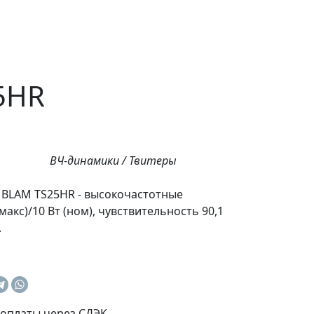
5HR
ВЧ-динамики / Твитеры
 BLAM TS25HR - высокочастотные
макс)/10 Вт (ном), чувствительность 90,1
.
оплаты через СДЭК