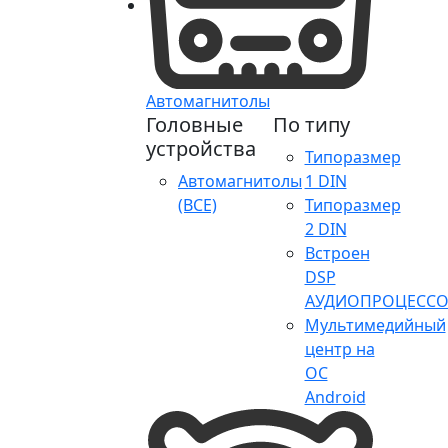
Автомагнитолы
Головные
По типу
устройства
Типоразмер
Автомагнитолы
1 DIN
(ВСЕ)
Типоразмер
2 DIN
Встроен
DSP
АУДИОПРОЦЕССО
Мультимедийный
центр на
ОС
Android