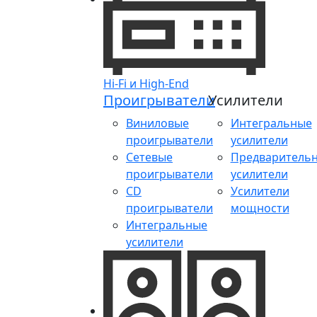
Hi-Fi и High-End
Проигрыватели
Усилители
Виниловые
Интегральные
проигрыватели
усилители
Сетевые
Предваритель
проигрыватели
усилители
CD
Усилители
проигрыватели
мощности
Интегральные
усилители