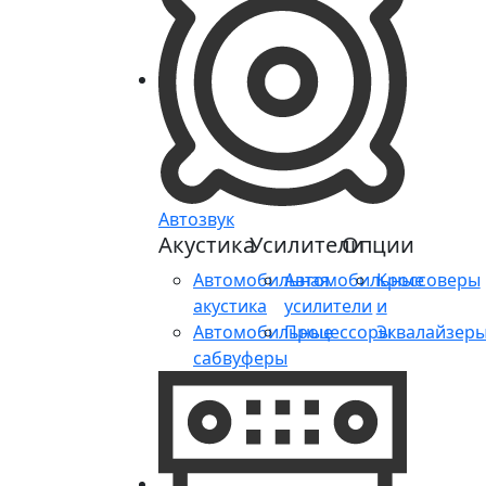
Автозвук
Акустика
Усилители
Опции
Автомобильная
Автомобильные
Кроссоверы
акустика
усилители
и
Автомобильные
Процессоры
Эквалайзер
сабвуферы