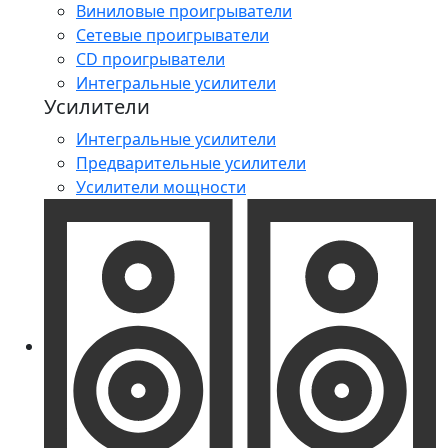
Виниловые проигрыватели
Сетевые проигрыватели
CD проигрыватели
Интегральные усилители
Усилители
Интегральные усилители
Предварительные усилители
Усилители мощности