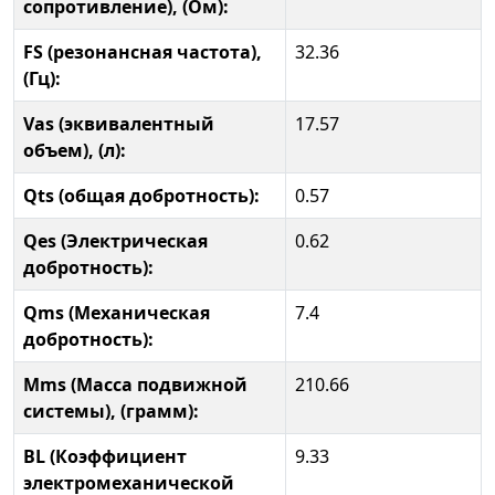
сопротивление), (Ом):
FS (резонансная частота),
32.36
(Гц):
Vas (эквивалентный
17.57
объем), (л):
Qts (общая добротность):
0.57
Qes (Электрическая
0.62
добротность):
Qms (Механическая
7.4
добротность):
Mms (Масса подвижной
210.66
системы), (грамм):
BL (Коэффициент
9.33
электромеханической