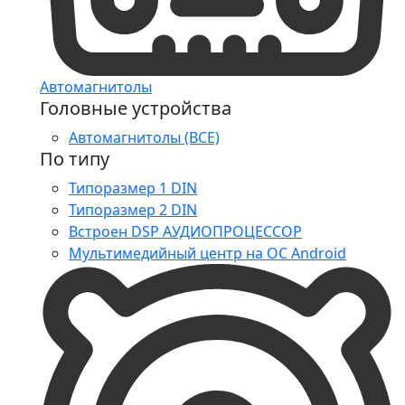
Автомагнитолы
Головные устройства
Автомагнитолы (ВСЕ)
По типу
Типоразмер 1 DIN
Типоразмер 2 DIN
Встроен DSP АУДИОПРОЦЕССОР
Мультимедийный центр на ОС Android