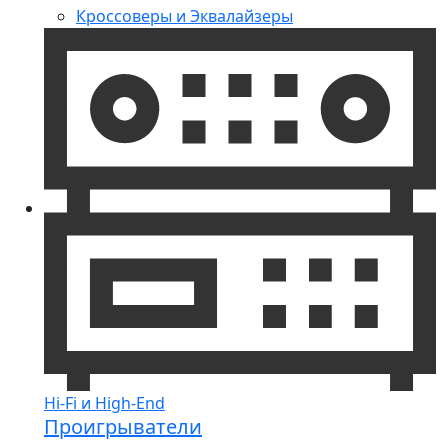
Кроссоверы и Эквалайзеры
Hi-Fi и High-End
Проигрыватели