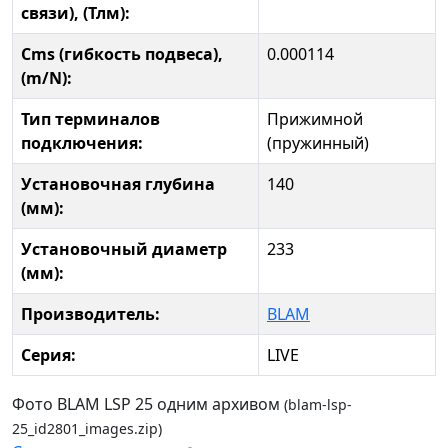
связи), (Тлм):
Cms (гибкость подвеса),
0.000114
(m/N):
Тип терминалов
Прижимной
подключения:
(пружинный)
Установочная глубина
140
(мм):
Установочный диаметр
233
(мм):
Производитель:
BLAM
Серия:
LIVE
Фото BLAM LSP 25 одним архивом
(blam-lsp-
25_id2801_images.zip)