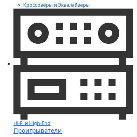
Кроссоверы и Эквалайзеры
Hi-Fi и High-End
Проигрыватели