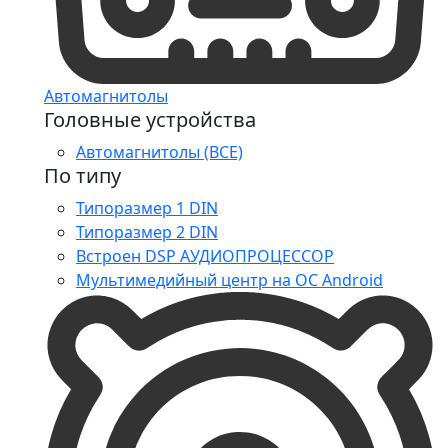
Автомагнитолы
Головные устройства
Автомагнитолы (ВСЕ)
По типу
Типоразмер 1 DIN
Типоразмер 2 DIN
Встроен DSP АУДИОПРОЦЕССОР
Мультимедийный центр на ОС Android