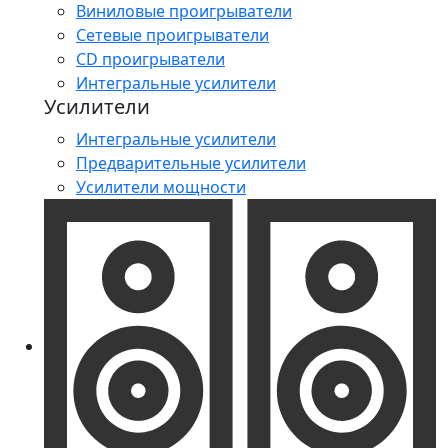
Виниловые проигрыватели
Сетевые проигрыватели
CD проигрыватели
Интегральные усилители
Усилители
Интегральные усилители
Предварительные усилители
Усилители мощности