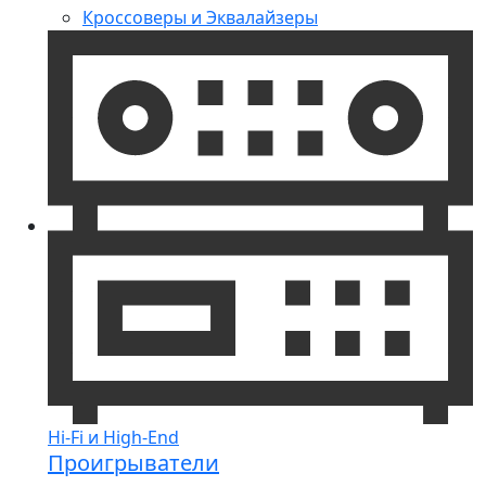
Кроссоверы и Эквалайзеры
Hi-Fi и High-End
Проигрыватели