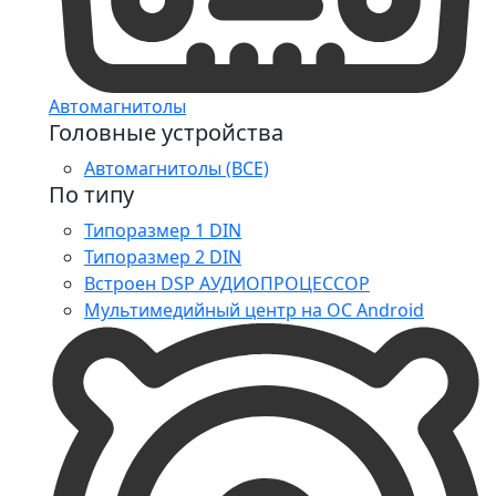
Автомагнитолы
Головные устройства
Автомагнитолы (ВСЕ)
По типу
Типоразмер 1 DIN
Типоразмер 2 DIN
Встроен DSP АУДИОПРОЦЕССОР
Мультимедийный центр на ОС Android