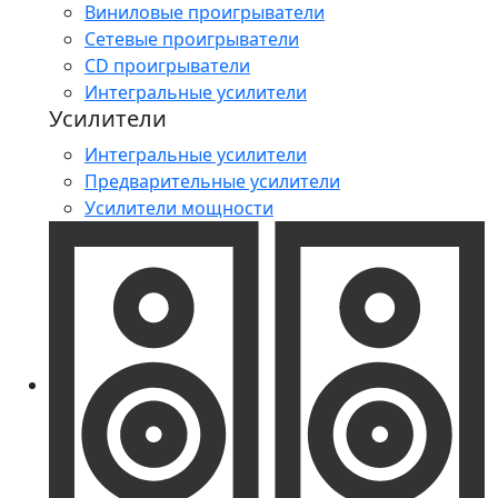
Виниловые проигрыватели
Сетевые проигрыватели
CD проигрыватели
Интегральные усилители
Усилители
Интегральные усилители
Предварительные усилители
Усилители мощности