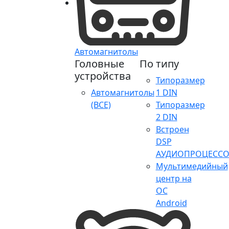
Автомагнитолы
Головные
По типу
устройства
Типоразмер
Автомагнитолы
1 DIN
(ВСЕ)
Типоразмер
2 DIN
Встроен
DSP
АУДИОПРОЦЕССО
Мультимедийный
центр на
ОС
Android