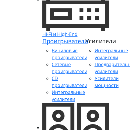
Hi-Fi и High-End
Проигрыватели
Усилители
Виниловые
Интегральные
проигрыватели
усилители
Сетевые
Предваритель
проигрыватели
усилители
CD
Усилители
проигрыватели
мощности
Интегральные
усилители