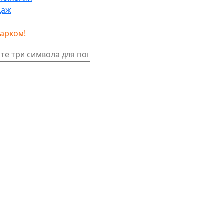
даж
дарком!