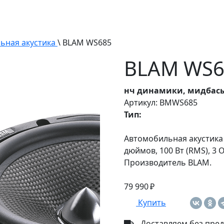
ьная акустика
\ BLAM WS685
BLAM WS6
нч динамики, мидбас
Артикул: BMWS685
Тип:
Автомобильная акустика 
дюймов, 100 Вт (RMS), 3 
Производитель BLAM.
79 990 ₽
Купить
Доставляем без пред