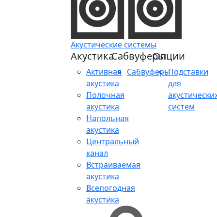
Акустические системы
Акустика
Сабвуферы
Опции
Активная
Сабвуферы
Подставки
акустика
для
Полочная
акустически
акустика
систем
Напольная
акустика
Центральный
канал
Встраиваемая
акустика
Всепогодная
акустика