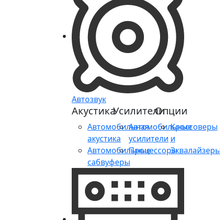
Автозвук
Акустика
Усилители
Опции
Автомобильная
Автомобильные
Кроссоверы
акустика
усилители
и
Автомобильные
Процессоры
Эквалайзер
сабвуферы