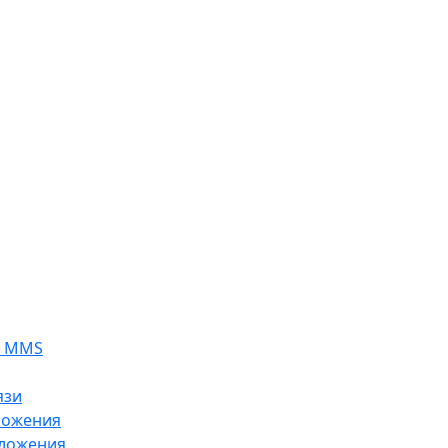
я MMS
язи
ложения
ложения