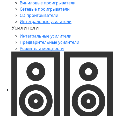
Виниловые проигрыватели
Сетевые проигрыватели
CD проигрыватели
Интегральные усилители
Усилители
Интегральные усилители
Предварительные усилители
Усилители мощности