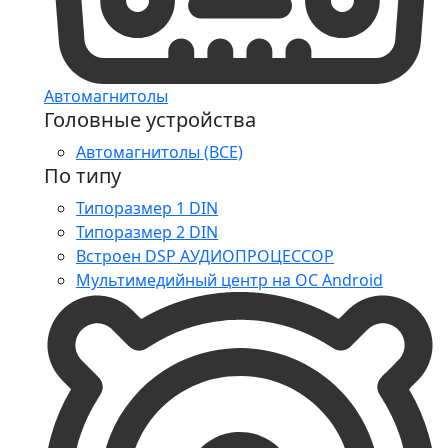
Автомагнитолы
Головные устройства
Автомагнитолы (ВСЕ)
По типу
Типоразмер 1 DIN
Типоразмер 2 DIN
Встроен DSP АУДИОПРОЦЕССОР
Мультимедийный центр на ОС Android