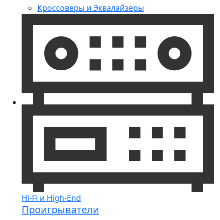
Кроссоверы и Эквалайзеры
Hi-Fi и High-End
Проигрыватели