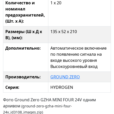
Количество и
1 х 20
номинал
предохранителей,
(Шт. x А):
Размеры (Ш x Д x
135 x 52 x 210
В), (мм):
Дополнительно:
Автоматическое включение
по появлению сигнала на
входе высокого уровня
Высокоуровневый вход
Производитель:
GROUND ZERO
Серия:
HYDROGEN
Фото Ground Zero GZHA MINI FOUR 24V одним
архивом
(ground-zero-gzha-mini-four-
24v_id3108_images.zip)