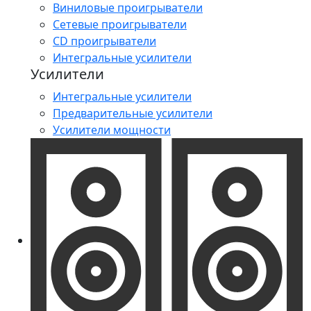
Виниловые проигрыватели
Сетевые проигрыватели
CD проигрыватели
Интегральные усилители
Усилители
Интегральные усилители
Предварительные усилители
Усилители мощности