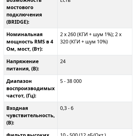
Возможность
Есть
мостового
подключения
(BRIDGE):
Номинальная
2 x 260 (КГИ + шум 1%); 2 x
мощность RMS в 4
320 (КГИ + шум 10%)
Ом, мост, (Вт):
Напряжение
24
питания, (В):
Диапазон
5 - 38 000
воспроизводимых
частот, (Гц):
Входная
0,3 - 6
чувствительность,
(В):
Фильтр высоких
10 - 500 (12 дБ/Окт.)