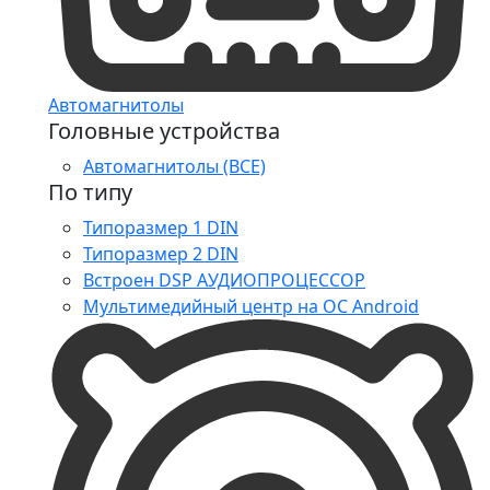
Автомагнитолы
Головные устройства
Автомагнитолы (ВСЕ)
По типу
Типоразмер 1 DIN
Типоразмер 2 DIN
Встроен DSP АУДИОПРОЦЕССОР
Мультимедийный центр на ОС Android