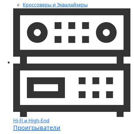
Кроссоверы и Эквалайзеры
Hi-Fi и High-End
Проигрыватели