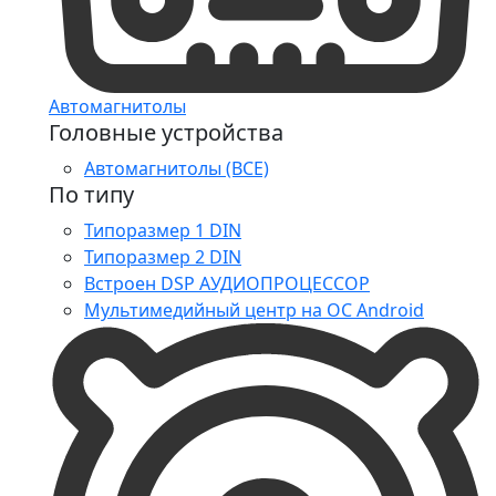
Автомагнитолы
Головные устройства
Автомагнитолы (ВСЕ)
По типу
Типоразмер 1 DIN
Типоразмер 2 DIN
Встроен DSP АУДИОПРОЦЕССОР
Мультимедийный центр на ОС Android