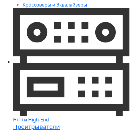
Кроссоверы и Эквалайзеры
Hi-Fi и High-End
Проигрыватели