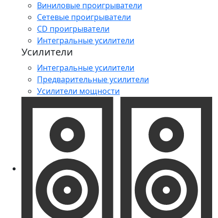
Виниловые проигрыватели
Сетевые проигрыватели
CD проигрыватели
Интегральные усилители
Усилители
Интегральные усилители
Предварительные усилители
Усилители мощности