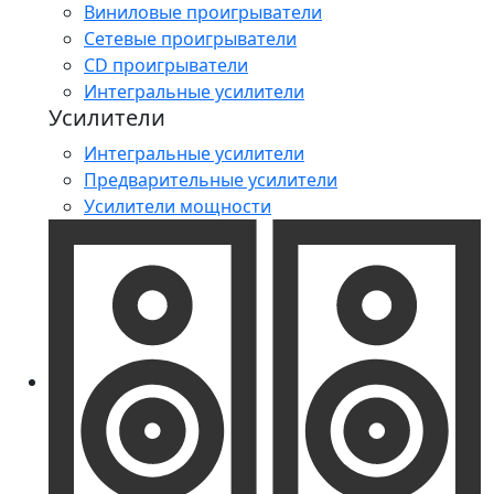
Виниловые проигрыватели
Сетевые проигрыватели
CD проигрыватели
Интегральные усилители
Усилители
Интегральные усилители
Предварительные усилители
Усилители мощности