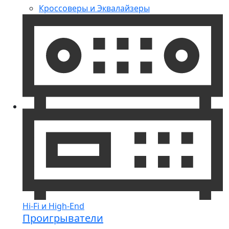
Кроссоверы и Эквалайзеры
Hi-Fi и High-End
Проигрыватели