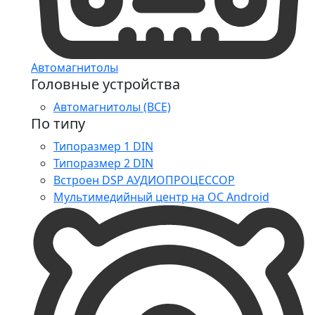
Автомагнитолы
Головные устройства
Автомагнитолы (ВСЕ)
По типу
Типоразмер 1 DIN
Типоразмер 2 DIN
Встроен DSP АУДИОПРОЦЕССОР
Мультимедийный центр на ОС Android