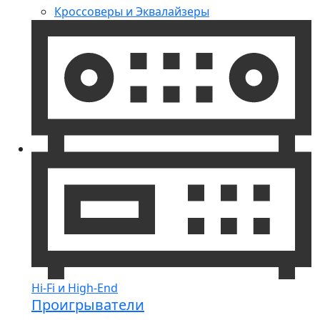
Кроссоверы и Эквалайзеры
Hi-Fi и High-End
Проигрыватели