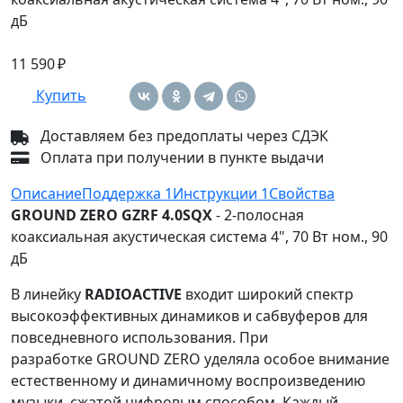
дБ
11 590 ₽
Купить
Доставляем без предоплаты через СДЭК
Оплата при получении в пункте выдачи
Описание
Поддержка
1
Инструкции
1
Свойства
GROUND ZERO GZRF 4.0SQX
- 2-полосная
коаксиальная акустическая система 4", 70 Вт ном., 90
дБ
В линейку
RADIOACTIVE
входит широкий спектр
высокоэффективных динамиков и сабвуферов для
повседневного использования. При
разработке GROUND ZERO уделяла особое внимание
естественному и динамичному воспроизведению
музыки, сжатой цифровым способом. Каждый