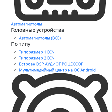
Автомагнитолы
Головные устройства
Автомагнитолы (ВСЕ)
По типу
Типоразмер 1 DIN
Типоразмер 2 DIN
Встроен DSP АУДИОПРОЦЕССОР
Мультимедийный центр на ОС Android