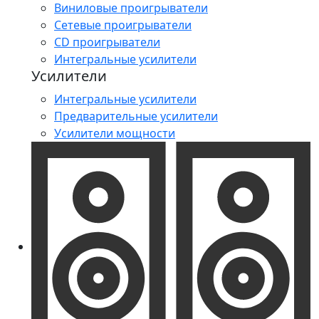
Виниловые проигрыватели
Сетевые проигрыватели
CD проигрыватели
Интегральные усилители
Усилители
Интегральные усилители
Предварительные усилители
Усилители мощности