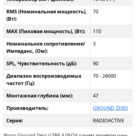
RMS (Номинальная мощность),
70
(Вт):
MAX (Пиковая мощность), (Вт):
110
Номинальное сопротивление/
3
Импеданс, (Ом):
SPL, Чувствительность (дБ):
90
Диапазон воспроизводимых
70 - 24000
частот (Гц):
Монтажная глубина (мм):
47
Производитель:
GROUND ZERO
Серия:
RADIOACTIVE
Фото Ground Zero GZRF 4.0SQX одним архивом
(new-