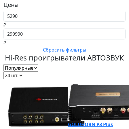
Цена
Цена от
₽
Цена до
₽
Сбросить фильтры
Hi-Res проигрыватели
АВТОЗВУК
GOLDHORN P3 Plus