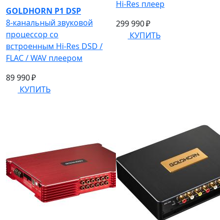
Hi-Res плеер
GOLDHORN P1 DSP
8-канальный звуковой
299 990 ₽
процессор со
КУПИТЬ
встроенным Hi-Res DSD /
FLAC / WAV плеером
89 990 ₽
КУПИТЬ