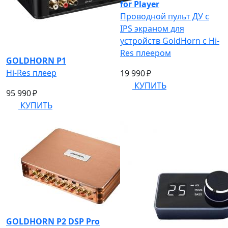
for Player
Проводной пульт ДУ с
IPS экраном для
устройств GoldHorn с Hi-
Res плеером
GOLDHORN P1
Hi-Res плеер
19 990 ₽
КУПИТЬ
95 990 ₽
КУПИТЬ
GOLDHORN P2 DSP Pro