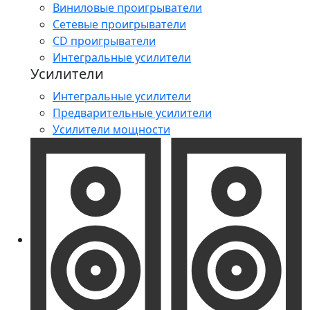
Виниловые проигрыватели
Сетевые проигрыватели
CD проигрыватели
Интегральные усилители
Усилители
Интегральные усилители
Предварительные усилители
Усилители мощности