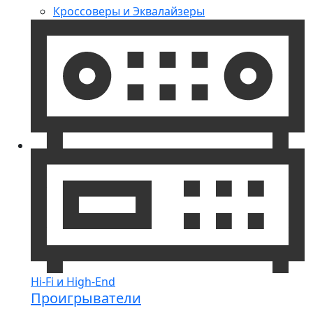
Кроссоверы и Эквалайзеры
Hi-Fi и High-End
Проигрыватели