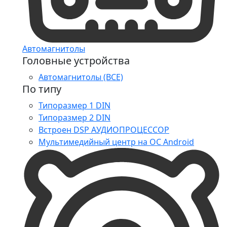
Автомагнитолы
Головные устройства
Автомагнитолы (ВСЕ)
По типу
Типоразмер 1 DIN
Типоразмер 2 DIN
Встроен DSP АУДИОПРОЦЕССОР
Мультимедийный центр на ОС Android