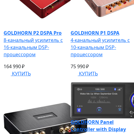
GOLDHORN P2 DSPA Pro
GOLDHORN P1 DSPA
8-канальный усилитель с
4-канальный усилитель с
16-канальным DSP-
10-канальным DSP-
процессором
процессором
164 990 ₽
75 990 ₽
КУПИТЬ
КУПИТЬ
GOLDHORN Panel
Controller with Display