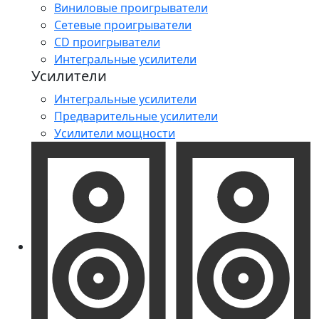
Виниловые проигрыватели
Сетевые проигрыватели
CD проигрыватели
Интегральные усилители
Усилители
Интегральные усилители
Предварительные усилители
Усилители мощности