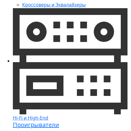
Кроссоверы и Эквалайзеры
Hi-Fi и High-End
Проигрыватели