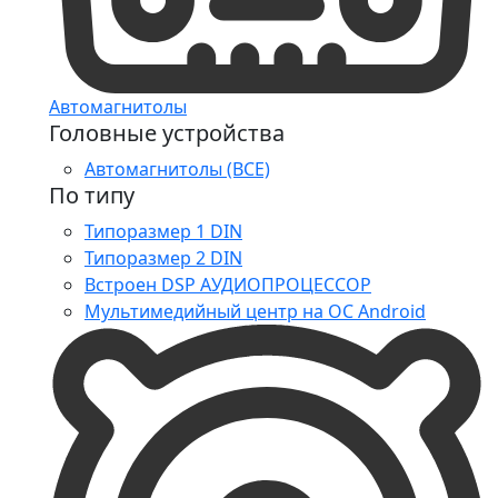
Автомагнитолы
Головные устройства
Автомагнитолы (ВСЕ)
По типу
Типоразмер 1 DIN
Типоразмер 2 DIN
Встроен DSP АУДИОПРОЦЕССОР
Мультимедийный центр на ОС Android