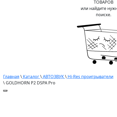
ТОВАРОВ
или найдите нуж
поиске.
Главная
\
Каталог
\
АВТОЗВУК
\
Hi-Res проигрыватели
\ GOLDHORN P2 DSPA Pro