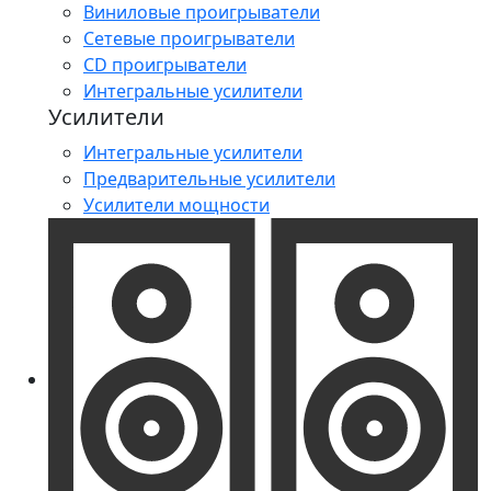
Виниловые проигрыватели
Сетевые проигрыватели
CD проигрыватели
Интегральные усилители
Усилители
Интегральные усилители
Предварительные усилители
Усилители мощности