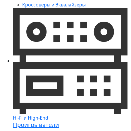
Кроссоверы и Эквалайзеры
Hi-Fi и High-End
Проигрыватели