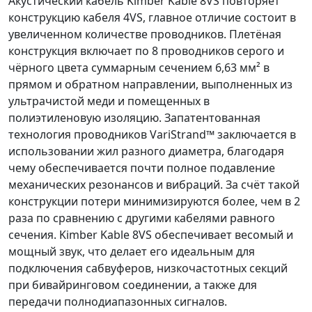
Акустический кабель Kimber Kable 8VS повторяет
конструкцию кабеля 4VS, главное отличие состоит в
увеличенном количестве проводников. Плетёная
конструкция включает по 8 проводников серого и
чёрного цвета суммарным сечением 6,63 мм² в
прямом и обратном направлении, выполненных из
ультрачистой меди и помещенных в
полиэтиленовую изоляцию. Запатентованная
технология проводников VariStrand™ заключается в
использовании жил разного диаметра, благодаря
чему обеспечивается почти полное подавление
механических резонансов и вибраций. За счёт такой
конструкции потери минимизируются более, чем в 2
раза по сравнению с другими кабелями равного
сечения. Kimber Kable 8VS обеспечивает весомый и
мощный звук, что делает его идеальным для
подключения сабвуферов, низкочастотных секций
при бивайринговом соединении, а также для
передачи полнодиапазонных сигналов.