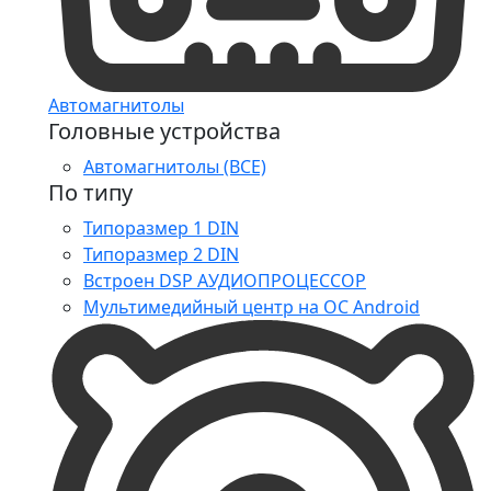
Автомагнитолы
Головные устройства
Автомагнитолы (ВСЕ)
По типу
Типоразмер 1 DIN
Типоразмер 2 DIN
Встроен DSP АУДИОПРОЦЕССОР
Мультимедийный центр на ОС Android