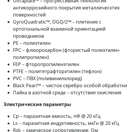
Ultraplate™ – прогрессивная технология
антикоррозийного покрытия металлическтих
поверхностей
GyroQuadratic™, OGQ/2™ – плетение с
ортогональной взаимной ориентацией
проводников
PE – полиэтилен
FPC – флюорокарбон (фтористый полиэтилен-
полипропилен)
FEP – фторопропиленэтилен
PTFE – политетрафторэтилен (тефлон)
PVC – ПВХ (поливинилхлорид)
Black Pearl™ – чистое серебро особой обработки
Пайка в азотной среде – отсутствие окисления
Электрические параметры
Сp – паразитная емкость, пФ @ 20 кГц
Ls – паразитная индуктивность, мкГн @ 20 кГц
Rdc – омическое сопротивление, Ом