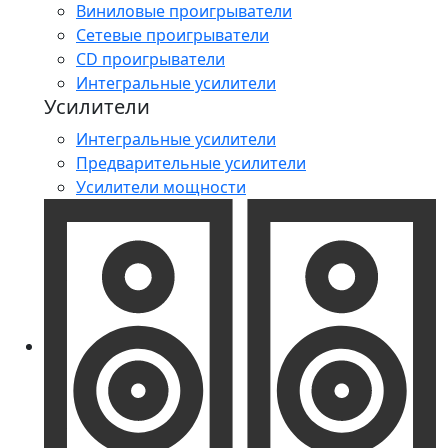
Виниловые проигрыватели
Сетевые проигрыватели
CD проигрыватели
Интегральные усилители
Усилители
Интегральные усилители
Предварительные усилители
Усилители мощности