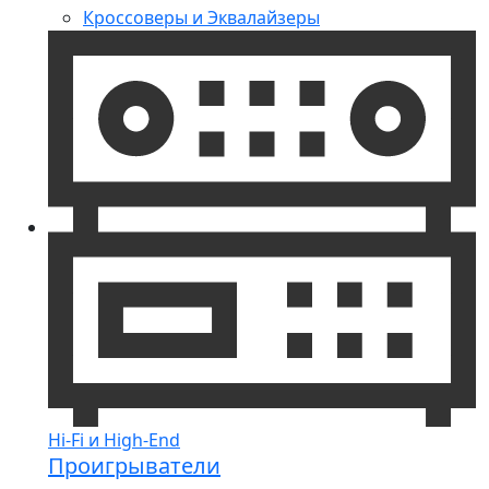
Кроссоверы и Эквалайзеры
Hi-Fi и High-End
Проигрыватели