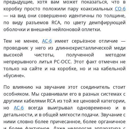
предыдущие, хотя вам может показаться, что в
коробку просто положили пару коаксиальных
CO-6
— на вид они совершенно идентичны по толщине,
по виду разъемов RCA, по цвету демпфирующей
оболочки и внешней нейлоновой оплетки.
Тем не менее,
AC-6
имеет серьёзное отличие —
проводник у него из длиннокристаллической меди
высокой чистоты, полученной методом
непрерывного литья PC-OCC. Этот факт отмечен не
только на сайте и на коробке, но и на кабельной
«бусине».
По влиянию на звучание этот соединитель стоит
особняком. Мы сравнивали его в разных системах с
другими кабелями RCA из той же ценовой категории,
но
AC-6
всегда выигрывал одновременно и в
детальности, и в общей мягкости подачи. Звучание с
ними словно более причесанное, более органичное
и более фактурное. Даже недорогая аппаратура с