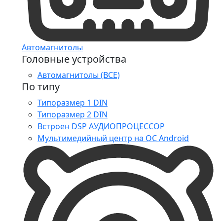
Автомагнитолы
Головные устройства
Автомагнитолы (ВСЕ)
По типу
Типоразмер 1 DIN
Типоразмер 2 DIN
Встроен DSP АУДИОПРОЦЕССОР
Мультимедийный центр на ОС Android