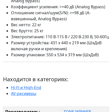
Analog Bypаss)
Коэффициент усиления: >=40 дБ (Analog Bypass)
Отношение сигнал/шум(S/N): >=98 дБ (A-
взвешенный, Analog Bypass)
Вес нетто: 22 кг
Вес брутто: 25 кг
Электропитание: 110 В-115 В / 220 В-230 В, 50-60Гц
Размер устройства: 431 х 440 х 219 мм (ШхДхВ
включая ручки и крепления)
Размер упаковки: 550 x 534 x 319 мм (ШхДхВ)
Находится в категориях:
Hi-Fi и High-End
AV-ресиверы
Производитель:
TONE WINNER