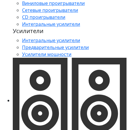
Виниловые проигрыватели
Сетевые проигрыватели
CD проигрыватели
Интегральные усилители
Усилители
Интегральные усилители
Предварительные усилители
Усилители мощности