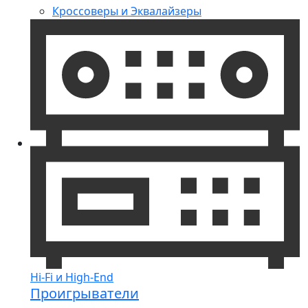
Кроссоверы и Эквалайзеры
Hi-Fi и High-End
Проигрыватели