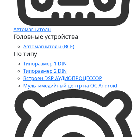
Автомагнитолы
Головные устройства
Автомагнитолы (ВСЕ)
По типу
Типоразмер 1 DIN
Типоразмер 2 DIN
Встроен DSP АУДИОПРОЦЕССОР
Мультимедийный центр на ОС Android