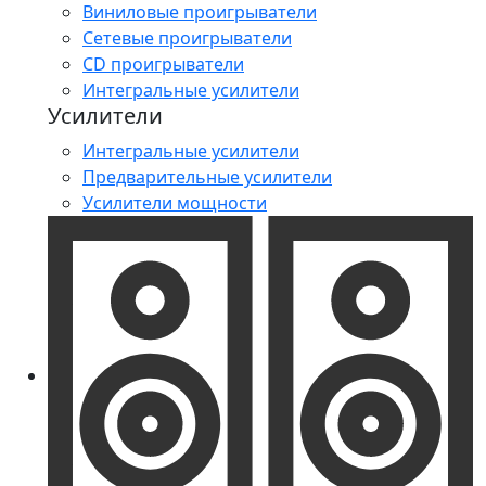
Виниловые проигрыватели
Сетевые проигрыватели
CD проигрыватели
Интегральные усилители
Усилители
Интегральные усилители
Предварительные усилители
Усилители мощности