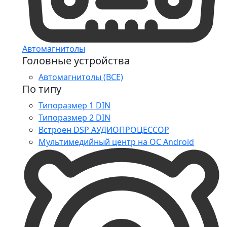
Автомагнитолы
Головные устройства
Автомагнитолы (ВСЕ)
По типу
Типоразмер 1 DIN
Типоразмер 2 DIN
Встроен DSP АУДИОПРОЦЕССОР
Мультимедийный центр на ОС Android