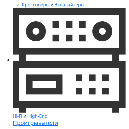
Кроссоверы и Эквалайзеры
Hi-Fi и High-End
Проигрыватели