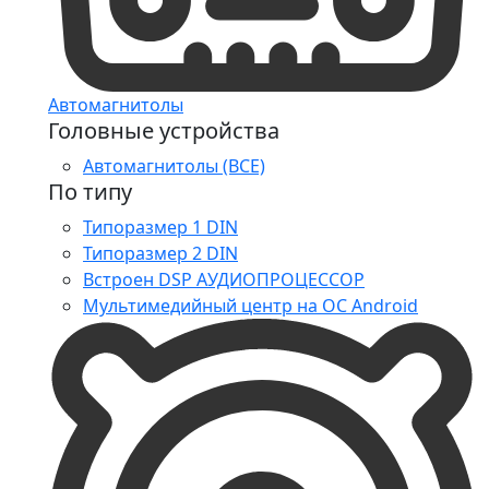
Автомагнитолы
Головные устройства
Автомагнитолы (ВСЕ)
По типу
Типоразмер 1 DIN
Типоразмер 2 DIN
Встроен DSP АУДИОПРОЦЕССОР
Мультимедийный центр на ОС Android