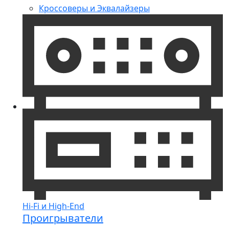
Кроссоверы и Эквалайзеры
Hi-Fi и High-End
Проигрыватели