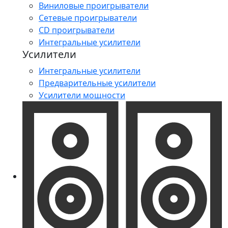
Виниловые проигрыватели
Сетевые проигрыватели
CD проигрыватели
Интегральные усилители
Усилители
Интегральные усилители
Предварительные усилители
Усилители мощности