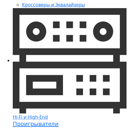
Кроссоверы и Эквалайзеры
Hi-Fi и High-End
Проигрыватели