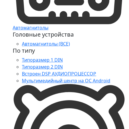
Автомагнитолы
Головные устройства
Автомагнитолы (ВСЕ)
По типу
Типоразмер 1 DIN
Типоразмер 2 DIN
Встроен DSP АУДИОПРОЦЕССОР
Мультимедийный центр на ОС Android