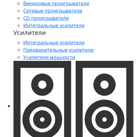
Виниловые проигрыватели
Сетевые проигрыватели
CD проигрыватели
Интегральные усилители
Усилители
Интегральные усилители
Предварительные усилители
Усилители мощности