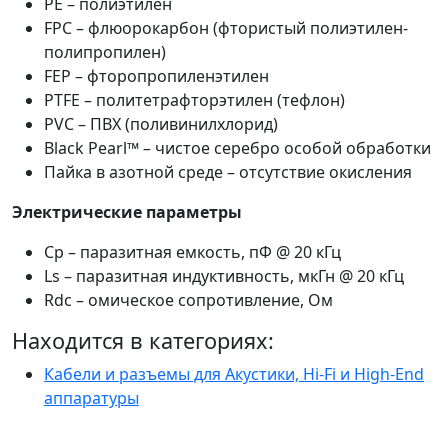
PE – полиэтилен
FPC – флюорокарбон (фтористый полиэтилен-
полипропилен)
FEP – фторопропиленэтилен
PTFE – политетрафторэтилен (тефлон)
PVC – ПВХ (поливинилхлорид)
Black Pearl™ – чистое серебро особой обработки
Пайка в азотной среде – отсутствие окисления
Электрические параметры
Сp – паразитная емкость, пФ @ 20 кГц
Ls – паразитная индуктивность, мкГн @ 20 кГц
Rdc – омическое сопротивление, Ом
Находится в категориях:
Кабели и разъемы для Акустики, Hi-Fi и High-End
аппаратуры