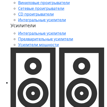
Виниловые проигрыватели
Сетевые проигрыватели
CD проигрыватели
Интегральные усилители
Усилители
Интегральные усилители
Предварительные усилители
Усилители мощности