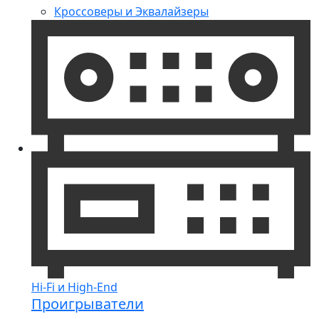
Кроссоверы и Эквалайзеры
Hi-Fi и High-End
Проигрыватели