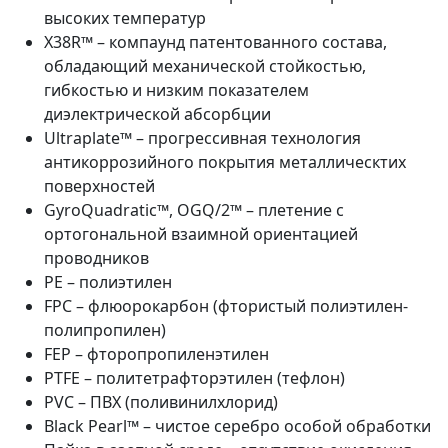
высоких температур
X38R™ – компаунд патентованного состава,
обладающий механической стойкостью,
гибкостью и низким показателем
диэлектрической абсорбции
Ultraplate™ – прогрессивная технология
антикоррозийного покрытия металлическтих
поверхностей
GyroQuadratic™, OGQ/2™ – плетение с
ортогональной взаимной ориентацией
проводников
PE – полиэтилен
FPC – флюорокарбон (фтористый полиэтилен-
полипропилен)
FEP – фторопропиленэтилен
PTFE – политетрафторэтилен (тефлон)
PVC – ПВХ (поливинилхлорид)
Black Pearl™ – чистое серебро особой обработки