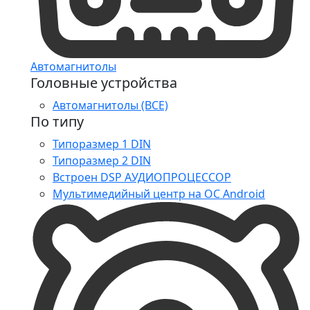
Автомагнитолы
Головные устройства
Автомагнитолы (ВСЕ)
По типу
Типоразмер 1 DIN
Типоразмер 2 DIN
Встроен DSP АУДИОПРОЦЕССОР
Мультимедийный центр на ОС Android