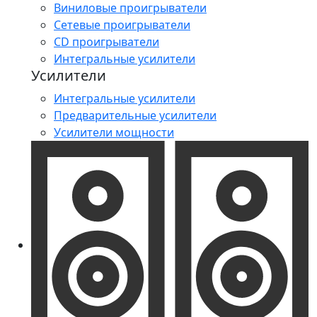
Виниловые проигрыватели
Сетевые проигрыватели
CD проигрыватели
Интегральные усилители
Усилители
Интегральные усилители
Предварительные усилители
Усилители мощности