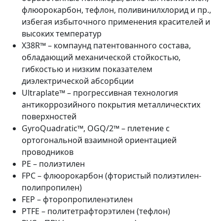
флюорокарбон, тефлон, поливинилхлорид и пр.,
избегая избыточного применения красителей и
высоких температур
X38R™ – компаунд патентованного состава,
обладающий механической стойкостью,
гибкостью и низким показателем
диэлектрической абсорбции
Ultraplate™ – прогрессивная технология
антикоррозийного покрытия металлическтих
поверхностей
GyroQuadratic™, OGQ/2™ – плетение с
ортогональной взаимной ориентацией
проводников
PE – полиэтилен
FPC – флюорокарбон (фтористый полиэтилен-
полипропилен)
FEP – фторопропиленэтилен
PTFE – политетрафторэтилен (тефлон)