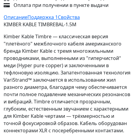
Оплата при получении в пункте выдачи
Описание
Поддержка
1
Свойства
KIMBER KABLE TIMBREBAL-1.5M
Kimber Kable Timbre — классическая версия
"плетёного" межблочного кабеля американского
бренда Kimber Kable с тремя многожильными
проводниками, выполненными из "гиперчистой"
меди (Hyper pure copper) и заключенными в
тефлоновую изоляцию. Запатентованная технология
VariStrand™ заключается в использовании жил
разного диаметра, благодаря чему обеспечивается
почти полное подавление механических резонансов
и вибраций. Timbre отличается прозрачным,
глубоким, естественным звучанием с характерными
для Kimber Kable чертами — трёхмерностью и
точной фокусировкой образов. Кабель оборудован
коннекторами XLR с посеребренными контактами.