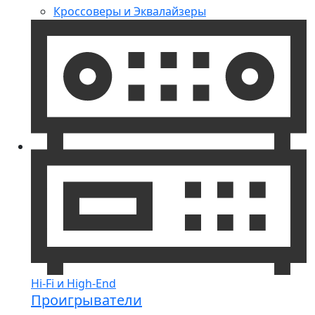
Кроссоверы и Эквалайзеры
Hi-Fi и High-End
Проигрыватели