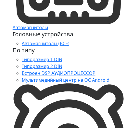
Автомагнитолы
Головные устройства
Автомагнитолы (ВСЕ)
По типу
Типоразмер 1 DIN
Типоразмер 2 DIN
Встроен DSP АУДИОПРОЦЕССОР
Мультимедийный центр на ОС Android