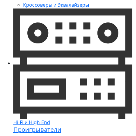
Кроссоверы и Эквалайзеры
Hi-Fi и High-End
Проигрыватели