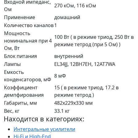
Входной импеданс,
270 кОм, 116 кОм
Ом
Применение
домашний
Количество каналов
1
Мощность
100 Вт ( в режиме триод, 250 Вт в
номинальная при 4
режиме тетрод (при 5 Ом) )
Ом, Вт
Блок питания
внутренний
Лампы
EL34JJ, 12BH7EH, 12AT7WA
Емкость
8 мФ
конденсаторов, мФ
Коэффициент
15 ( в режиме триод, 17.2 в
демпфирования
режиме тетрод )
Габариты, мм
482x229x330 мм
Вес, кг
33.1 кг
Находится в категориях:
Интегральные усилители
Hi-Fi и High-End