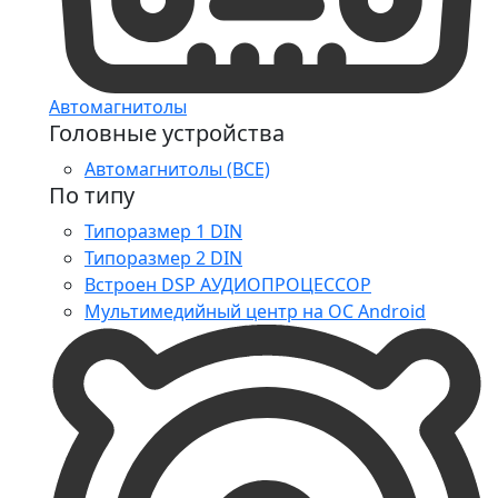
Автомагнитолы
Головные устройства
Автомагнитолы (ВСЕ)
По типу
Типоразмер 1 DIN
Типоразмер 2 DIN
Встроен DSP АУДИОПРОЦЕССОР
Мультимедийный центр на ОС Android