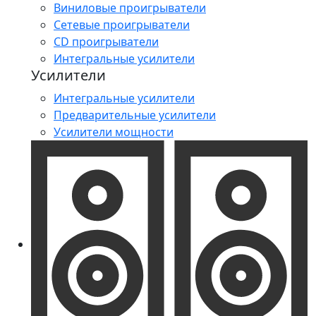
Виниловые проигрыватели
Сетевые проигрыватели
CD проигрыватели
Интегральные усилители
Усилители
Интегральные усилители
Предварительные усилители
Усилители мощности