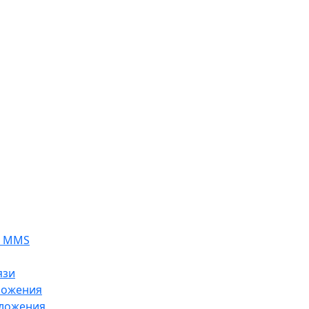
я MMS
язи
ложения
ложения