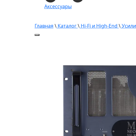
Аксессуары
Главная
\
Каталог
\
Hi-Fi и High-End
\
Усили