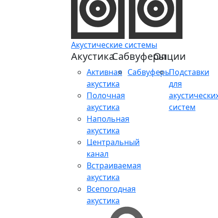
Акустические системы
Акустика
Сабвуферы
Опции
Активная
Сабвуферы
Подставки
акустика
для
Полочная
акустически
акустика
систем
Напольная
акустика
Центральный
канал
Встраиваемая
акустика
Всепогодная
акустика