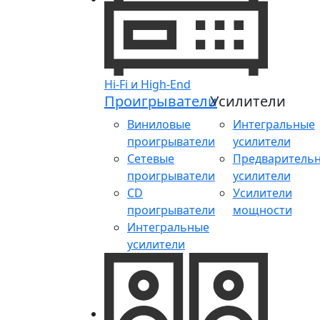
Hi-Fi и High-End
Проигрыватели
Усилители
Виниловые
Интегральные
проигрыватели
усилители
Сетевые
Предваритель
проигрыватели
усилители
CD
Усилители
проигрыватели
мощности
Интегральные
усилители