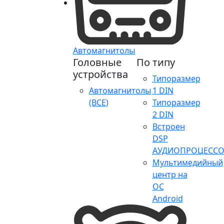
Автомагнитолы
Головные
По типу
устройства
Типоразмер
Автомагнитолы
1 DIN
(ВСЕ)
Типоразмер
2 DIN
Встроен
DSP
АУДИОПРОЦЕССО
Мультимедийный
центр на
ОС
Android