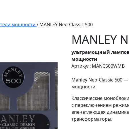
тели мощности
\ MANLEY Neo-Classic 500
MANLEY Ne
ультрамощный лампов
мощности
Артикул: MANC500WMB
Manley Neo-Classic 500
мощности.
Классические моноблок
с переключением режимов
впечатляющая динамика.
трансформаторы.