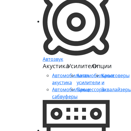
Автозвук
Акустика
Усилители
Опции
Автомобильная
Автомобильные
Кроссоверы
акустика
усилители
и
Автомобильные
Процессоры
Эквалайзер
сабвуферы