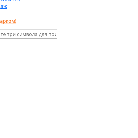
даж
дарком!