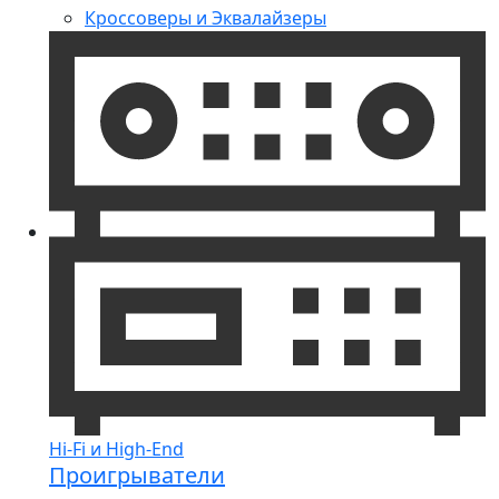
Кроссоверы и Эквалайзеры
Hi-Fi и High-End
Проигрыватели