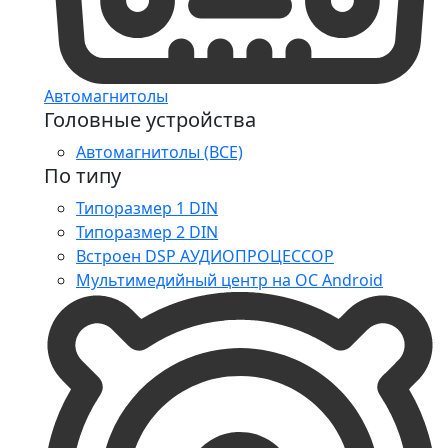
Автомагнитолы
Головные устройства
Автомагнитолы (ВСЕ)
По типу
Типоразмер 1 DIN
Типоразмер 2 DIN
Встроен DSP АУДИОПРОЦЕССОР
Мультимедийный центр на ОС Android