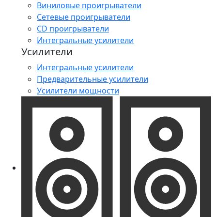
Виниловые проигрыватели
Сетевые проигрыватели
CD проигрыватели
Интегральные усилители
Усилители
Интегральные усилители
Предварительные усилители
Усилители мощности