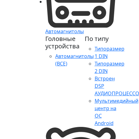
Автомагнитолы
Головные
По типу
устройства
Типоразмер
Автомагнитолы
1 DIN
(ВСЕ)
Типоразмер
2 DIN
Встроен
DSP
АУДИОПРОЦЕССО
Мультимедийный
центр на
ОС
Android