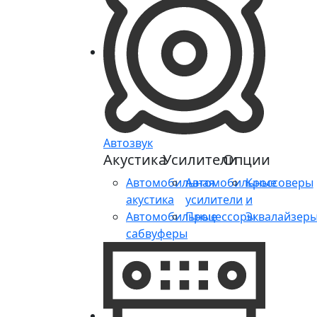
Автозвук
Акустика
Усилители
Опции
Автомобильная
Автомобильные
Кроссоверы
акустика
усилители
и
Автомобильные
Процессоры
Эквалайзер
сабвуферы