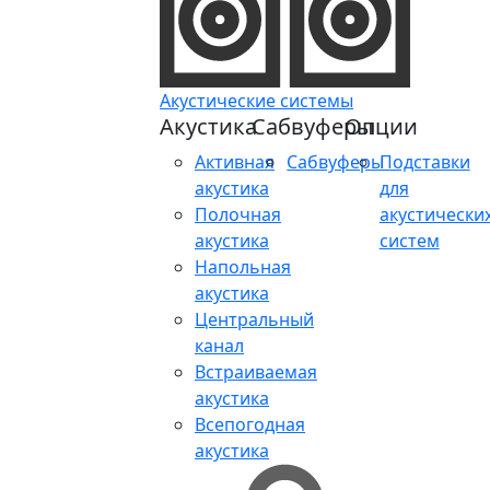
Акустические системы
Акустика
Сабвуферы
Опции
Активная
Сабвуферы
Подставки
акустика
для
Полочная
акустически
акустика
систем
Напольная
акустика
Центральный
канал
Встраиваемая
акустика
Всепогодная
акустика