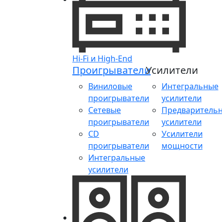
Hi-Fi и High-End
Проигрыватели
Усилители
Виниловые
Интегральные
проигрыватели
усилители
Сетевые
Предваритель
проигрыватели
усилители
CD
Усилители
проигрыватели
мощности
Интегральные
усилители