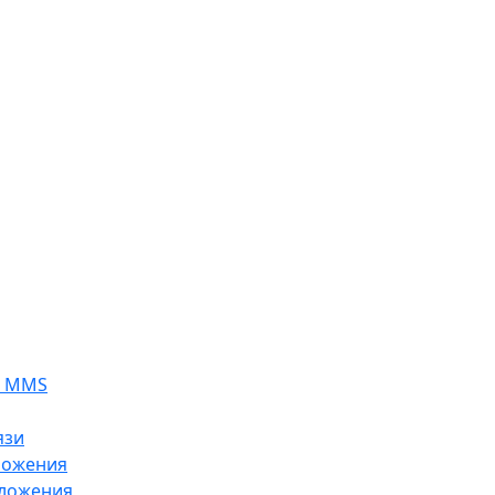
я MMS
язи
ложения
ложения