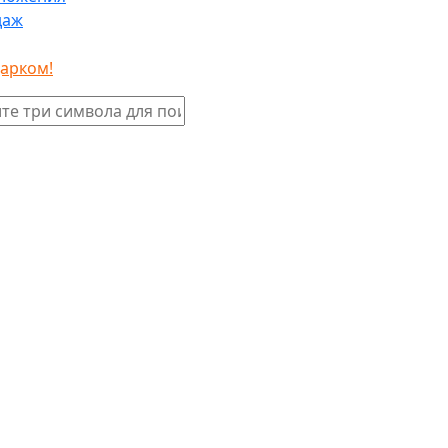
даж
дарком!