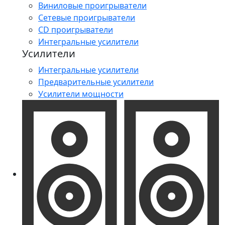
Виниловые проигрыватели
Сетевые проигрыватели
CD проигрыватели
Интегральные усилители
Усилители
Интегральные усилители
Предварительные усилители
Усилители мощности