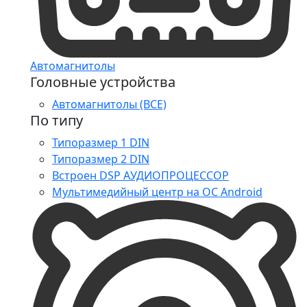
Автомагнитолы
Головные устройства
Автомагнитолы (ВСЕ)
По типу
Типоразмер 1 DIN
Типоразмер 2 DIN
Встроен DSP АУДИОПРОЦЕССОР
Мультимедийный центр на ОС Android