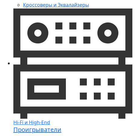
Кроссоверы и Эквалайзеры
Hi-Fi и High-End
Проигрыватели