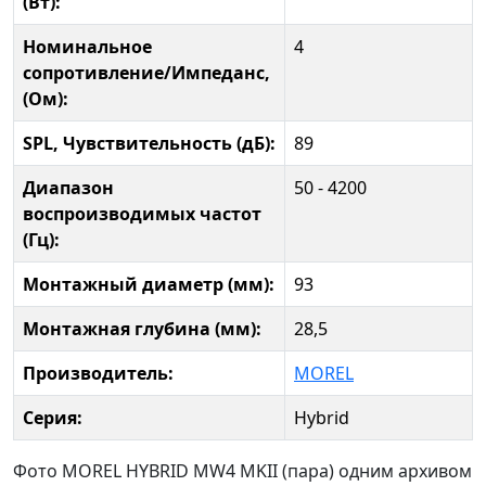
(Вт):
Номинальное
4
сопротивление/Импеданс,
(Ом):
SPL, Чувствительность (дБ):
89
Диапазон
50 - 4200
воспроизводимых частот
(Гц):
Монтажный диаметр (мм):
93
Монтажная глубина (мм):
28,5
Производитель:
MOREL
Серия:
Hybrid
Фото MOREL HYBRID MW4 MKII (пара) одним архивом