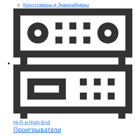
Кроссоверы и Эквалайзеры
Hi-Fi и High-End
Проигрыватели