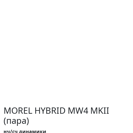
MOREL HYBRID MW4 MKII
(пара)
нч/сч динамики