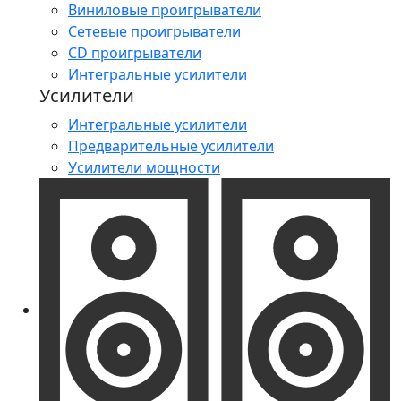
Виниловые проигрыватели
Сетевые проигрыватели
CD проигрыватели
Интегральные усилители
Усилители
Интегральные усилители
Предварительные усилители
Усилители мощности