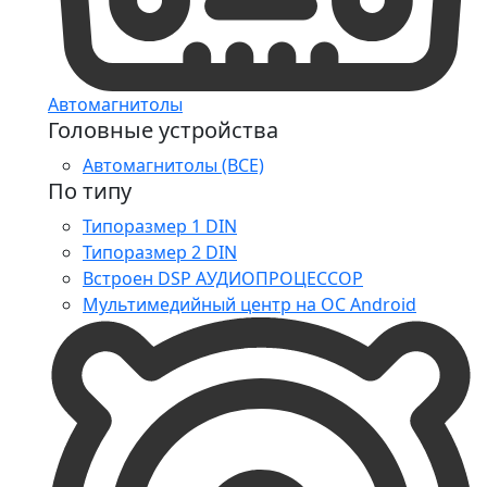
Автомагнитолы
Головные устройства
Автомагнитолы (ВСЕ)
По типу
Типоразмер 1 DIN
Типоразмер 2 DIN
Встроен DSP АУДИОПРОЦЕССОР
Мультимедийный центр на ОС Android