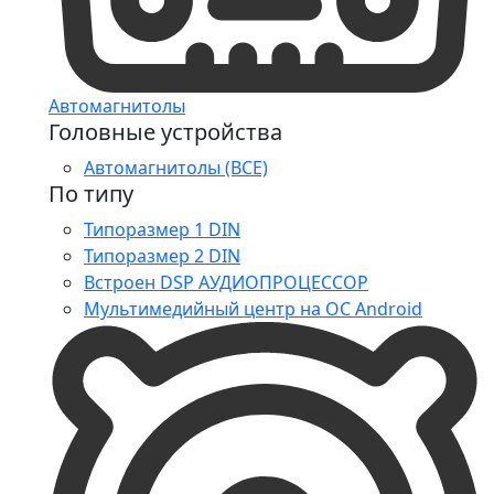
Автомагнитолы
Головные устройства
Автомагнитолы (ВСЕ)
По типу
Типоразмер 1 DIN
Типоразмер 2 DIN
Встроен DSP АУДИОПРОЦЕССОР
Мультимедийный центр на ОС Android