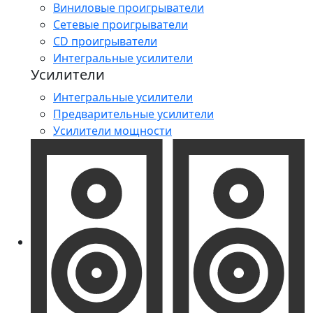
Виниловые проигрыватели
Сетевые проигрыватели
CD проигрыватели
Интегральные усилители
Усилители
Интегральные усилители
Предварительные усилители
Усилители мощности