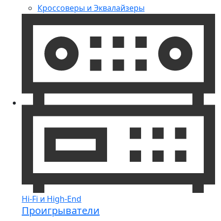
Кроссоверы и Эквалайзеры
Hi-Fi и High-End
Проигрыватели