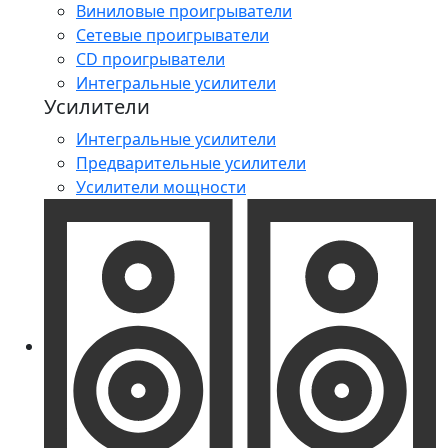
Виниловые проигрыватели
Сетевые проигрыватели
CD проигрыватели
Интегральные усилители
Усилители
Интегральные усилители
Предварительные усилители
Усилители мощности