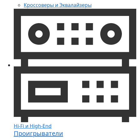
Кроссоверы и Эквалайзеры
Hi-Fi и High-End
Проигрыватели