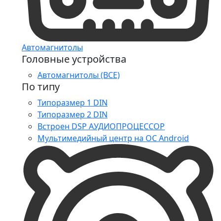
Автомагнитолы
Головные устройства
Автомагнитолы (ВСЕ)
По типу
Типоразмер 1 DIN
Типоразмер 2 DIN
Встроен DSP АУДИОПРОЦЕССОР
Мультимедийный центр на ОС Android