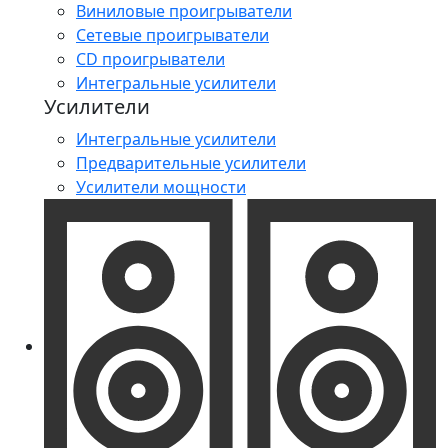
Виниловые проигрыватели
Сетевые проигрыватели
CD проигрыватели
Интегральные усилители
Усилители
Интегральные усилители
Предварительные усилители
Усилители мощности