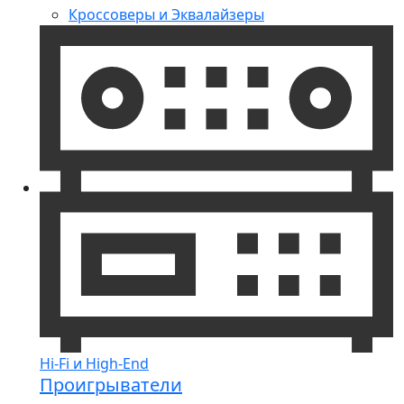
Кроссоверы и Эквалайзеры
Hi-Fi и High-End
Проигрыватели