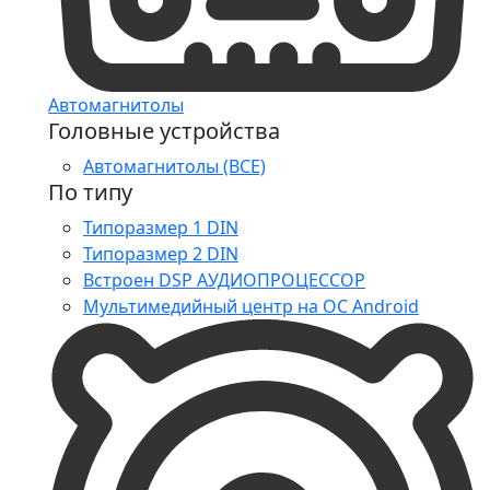
Автомагнитолы
Головные устройства
Автомагнитолы (ВСЕ)
По типу
Типоразмер 1 DIN
Типоразмер 2 DIN
Встроен DSP АУДИОПРОЦЕССОР
Мультимедийный центр на ОС Android