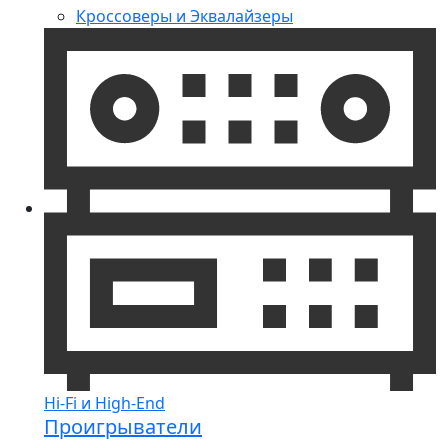
Кроссоверы и Эквалайзеры
Hi-Fi и High-End
Проигрыватели