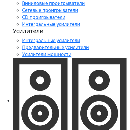
Виниловые проигрыватели
Сетевые проигрыватели
CD проигрыватели
Интегральные усилители
Усилители
Интегральные усилители
Предварительные усилители
Усилители мощности