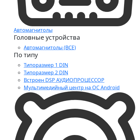
Автомагнитолы
Головные устройства
Автомагнитолы (ВСЕ)
По типу
Типоразмер 1 DIN
Типоразмер 2 DIN
Встроен DSP АУДИОПРОЦЕССОР
Мультимедийный центр на ОС Android