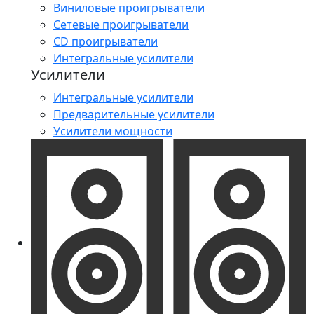
Виниловые проигрыватели
Сетевые проигрыватели
CD проигрыватели
Интегральные усилители
Усилители
Интегральные усилители
Предварительные усилители
Усилители мощности