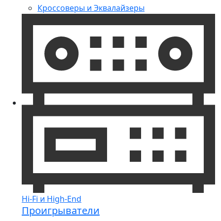
Кроссоверы и Эквалайзеры
Hi-Fi и High-End
Проигрыватели