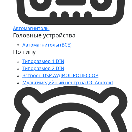
Автомагнитолы
Головные устройства
Автомагнитолы (ВСЕ)
По типу
Типоразмер 1 DIN
Типоразмер 2 DIN
Встроен DSP АУДИОПРОЦЕССОР
Мультимедийный центр на ОС Android