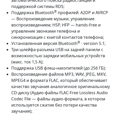
автоматического поиска радиостанций и
поддержкой системы RDS;
®
Поддержка Bluetooth
профилей: A2DP и AVRCP
— Воспроизведение музыки, управление
воспроизведением; HSP, HFP — hands-free и
управление звонками телефона и
синхронизация с книгой контактов телефона;
®
Установленная версия Bluetooth
- version 5.1;
Три шлейфа-разъема USB на задней панели с
возможностью зарядки мобильных устройств
(макс. ток 1,5 А);
Поддержка USB флеш-накопителей (до 256 ГБ);
Воспроизведение файлов MP3, WAV, JPEG, MKV,
MPEG4 и формата FLAC, который обеспечивает
качество звучания аналогичное оригинальному
CD-диску (Аудио-файлы FLAC-Free Lossless Audio
Codec File — файлы аудио-формата, в котором
используется сжатие без потери качества
звучания);