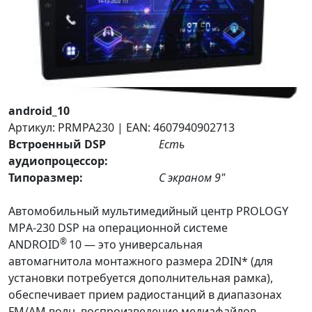
PROLOGY MPA-230 DSP
мультимедийный навигационный центр
android_10
Артикул: PRMPA230 | EAN: 4607940902713
Встроенный DSP
Есть
аудиопроцессор:
Типоразмер:
С экраном 9"
Автомобильный мультимедийный центр PROLOGY
MPА-230 DSP на операционной системе
®
ANDROID
10 — это универсальная
автомагнитола монтажного размера 2DIN* (для
установки потребуется дополнительная рамка),
обеспечивает прием радиостанций в диапазонах
FM/AM волн, воспроизведение медиафайлов,