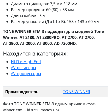
Диаметр цилиндра: 7,5 мм / 18 мм
Размер продукта: 60 (80) х 53 мм
Длина кабеля: 5 м
Размер упаковки (Д х Ш х В): 158 х 143 х 60 мм
TONE WINNER ETM-3 подходит для моделей Tone
Winner: АТ-2180, АT-2300PRO, AТ-2700, АT-2700,
AТ-2900, AT-2000, AТ-3000, АD-7300HD.
Находится в категориях:
Hi-Fi и High-End
AV-ресиверы
AV-процессоры
Производитель:
TONE WINNER
Фото TONE WINNER ETM-3 одним архивом
(tone-
winner-etm-3_id7051_images.zip)