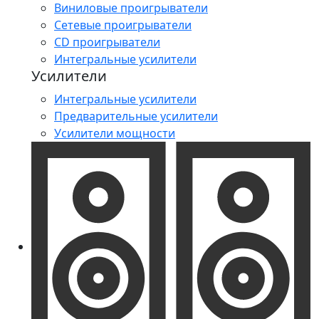
Виниловые проигрыватели
Сетевые проигрыватели
CD проигрыватели
Интегральные усилители
Усилители
Интегральные усилители
Предварительные усилители
Усилители мощности