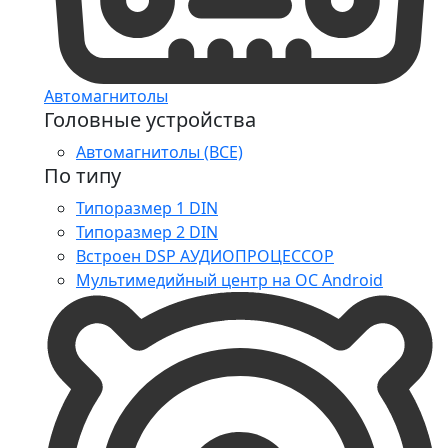
Автомагнитолы
Головные устройства
Автомагнитолы (ВСЕ)
По типу
Типоразмер 1 DIN
Типоразмер 2 DIN
Встроен DSP АУДИОПРОЦЕССОР
Мультимедийный центр на ОС Android