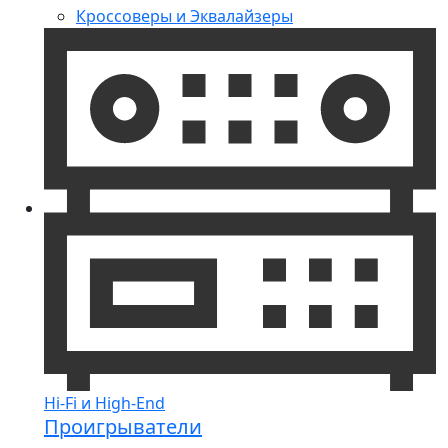
Кроссоверы и Эквалайзеры
Hi-Fi и High-End
Проигрыватели