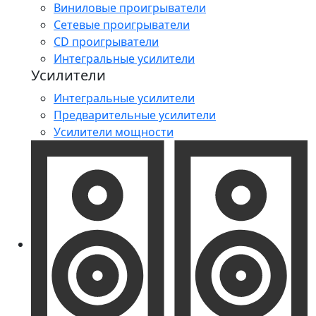
Виниловые проигрыватели
Сетевые проигрыватели
CD проигрыватели
Интегральные усилители
Усилители
Интегральные усилители
Предварительные усилители
Усилители мощности