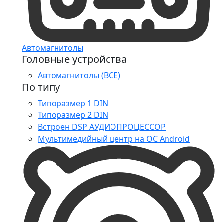
Автомагнитолы
Головные устройства
Автомагнитолы (ВСЕ)
По типу
Типоразмер 1 DIN
Типоразмер 2 DIN
Встроен DSP АУДИОПРОЦЕССОР
Мультимедийный центр на ОС Android