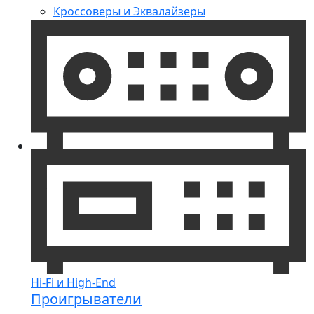
Кроссоверы и Эквалайзеры
Hi-Fi и High-End
Проигрыватели