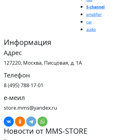
5-channel
amplifier
car
audio
Информация
Адрес
127220, Москва, Писцовая, д. 1А
Телефон
8 (495) 788-17-01
е-меил
store.mms@yandex.ru
Новости от MMS-STORE