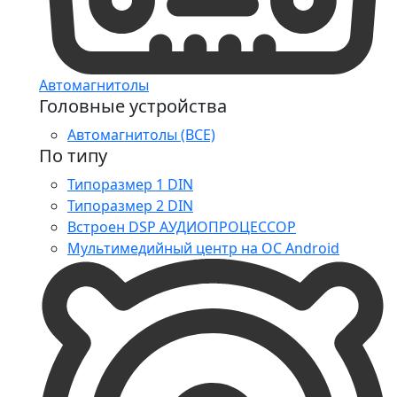
Автомагнитолы
Головные устройства
Автомагнитолы (ВСЕ)
По типу
Типоразмер 1 DIN
Типоразмер 2 DIN
Встроен DSP АУДИОПРОЦЕССОР
Мультимедийный центр на ОС Android