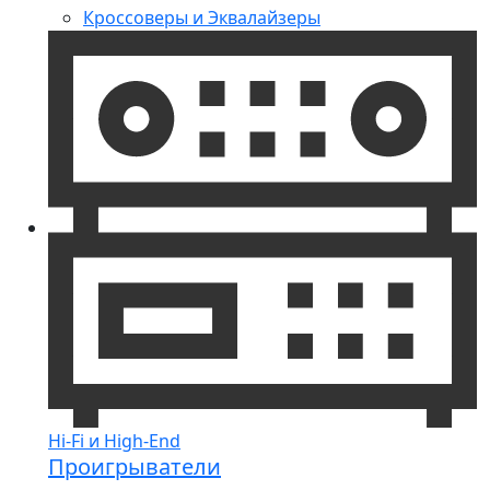
Кроссоверы и Эквалайзеры
Hi-Fi и High-End
Проигрыватели