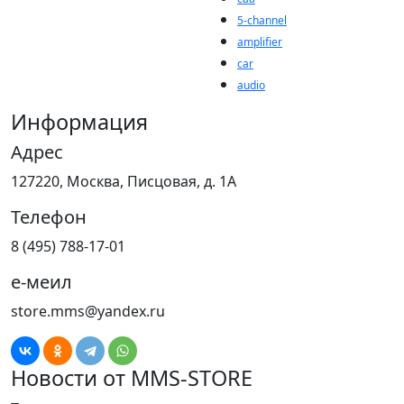
5-channel
amplifier
car
audio
Информация
Адрес
127220, Москва, Писцовая, д. 1А
Телефон
8 (495) 788-17-01
е-меил
store.mms@yandex.ru
Новости от MMS-STORE