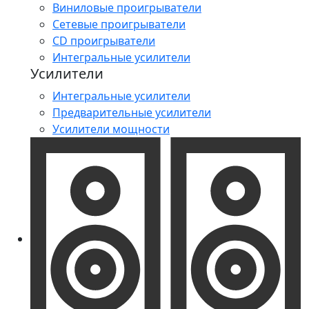
Виниловые проигрыватели
Сетевые проигрыватели
CD проигрыватели
Интегральные усилители
Усилители
Интегральные усилители
Предварительные усилители
Усилители мощности