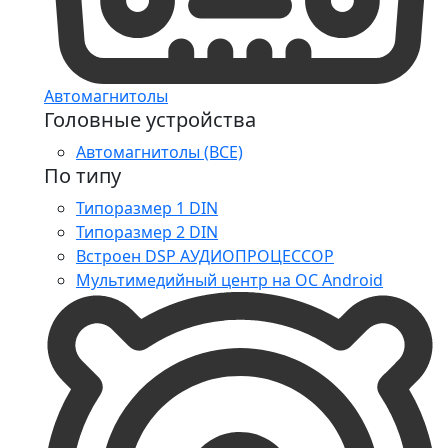
Автомагнитолы
Головные устройства
Автомагнитолы (ВСЕ)
По типу
Типоразмер 1 DIN
Типоразмер 2 DIN
Встроен DSP АУДИОПРОЦЕССОР
Мультимедийный центр на ОС Android