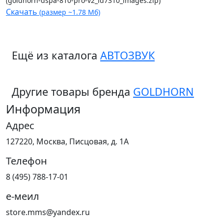
(goldhorn-dspa-810-pro-v2_id7310_images.zip)
Скачать
(размер ~1.78 Мб)
Ещё из каталога
АВТОЗВУК
Другие товары бренда
GOLDHORN
Информация
Адрес
127220, Москва, Писцовая, д. 1А
Телефон
8 (495) 788-17-01
е-меил
store.mms@yandex.ru