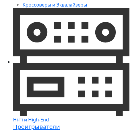
Кроссоверы и Эквалайзеры
Hi-Fi и High-End
Проигрыватели