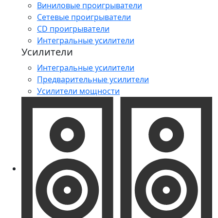
Виниловые проигрыватели
Сетевые проигрыватели
CD проигрыватели
Интегральные усилители
Усилители
Интегральные усилители
Предварительные усилители
Усилители мощности