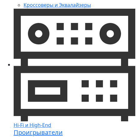
Кроссоверы и Эквалайзеры
Hi-Fi и High-End
Проигрыватели