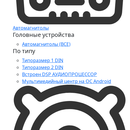
Автомагнитолы
Головные устройства
Автомагнитолы (ВСЕ)
По типу
Типоразмер 1 DIN
Типоразмер 2 DIN
Встроен DSP АУДИОПРОЦЕССОР
Мультимедийный центр на ОС Android