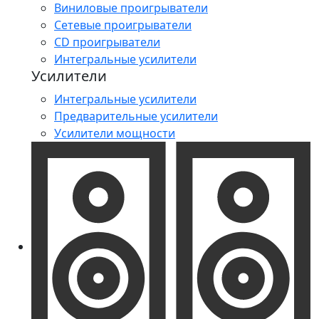
Виниловые проигрыватели
Сетевые проигрыватели
CD проигрыватели
Интегральные усилители
Усилители
Интегральные усилители
Предварительные усилители
Усилители мощности