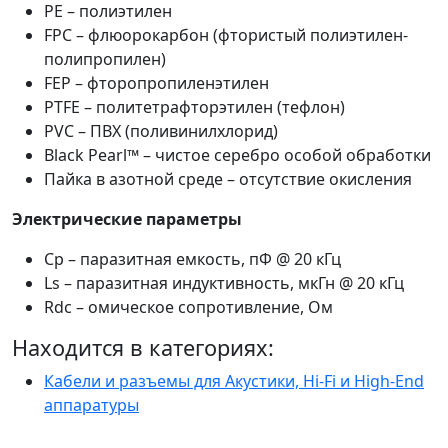
PE – полиэтилен
FPC – флюорокарбон (фтористый полиэтилен-
полипропилен)
FEP – фторопропиленэтилен
PTFE – политетрафторэтилен (тефлон)
PVC – ПВХ (поливинилхлорид)
Black Pearl™ – чистое серебро особой обработки
Пайка в азотной среде – отсутствие окисления
Электрические параметры
Сp – паразитная емкость, пФ @ 20 кГц
Ls – паразитная индуктивность, мкГн @ 20 кГц
Rdc – омическое сопротивление, Ом
Находится в категориях:
Кабели и разъемы для Акустики, Hi-Fi и High-End
аппаратуры