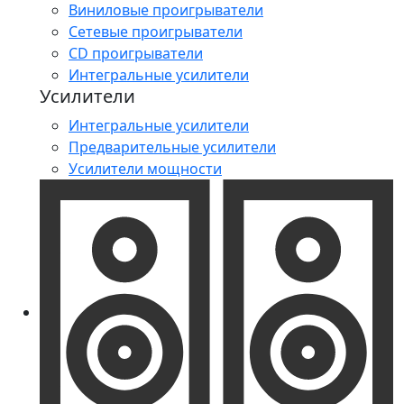
Виниловые проигрыватели
Сетевые проигрыватели
CD проигрыватели
Интегральные усилители
Усилители
Интегральные усилители
Предварительные усилители
Усилители мощности