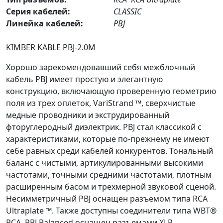
Серия кабелей:
CLASSIC
Линейка кабелей:
PBJ
KIMBER KABLE PBJ-2.0M
Хорошо зарекомендовавший себя межблочный
кабель PBJ имеет простую и элегантную
конструкцию, включающую проверенную геометрию
поля из трех оплеток, VariStrand ™, сверхчистые
медные проводники и экструдированный
фторуглеродный диэлектрик. PBJ стал классикой с
характеристиками, которые по-прежнему не имеют
себе равных среди кабелей конкурентов. Тональный
баланс с чистыми, артикулированными высокими
частотами, точными средними частотами, плотным
расширенным басом и трехмерной звуковой сценой.
Несимметричный PBJ оснащен разъемом типа RCA
Ultraplate ™. Также доступны соединители типа WBT®
RCA. PBJ Balanced оснащен разъемами XLR