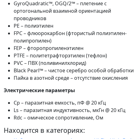
GyroQuadratic™, OGQ/2™ – плетение с
ортогональной взаимной ориентацией
проводников
PE – полиэтилен
FPC – флюорокарбон (фтористый полиэтилен-
полипропилен)
FEP – фторопропиленэтилен
PTFE – политетрафторэтилен (тефлон)
PVC – ПВХ (поливинилхлорид)
Black Pearl™ – чистое серебро особой обработки
Пайка в азотной среде – отсутствие окисления
Электрические параметры
Сp – паразитная емкость, пФ @ 20 кГц
Ls – паразитная индуктивность, мкГн @ 20 кГц
Rdc – омическое сопротивление, Ом
Находится в категориях: