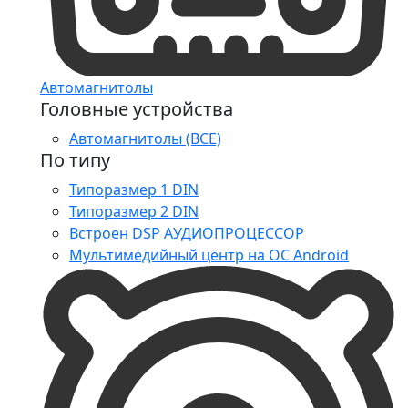
Автомагнитолы
Головные устройства
Автомагнитолы (ВСЕ)
По типу
Типоразмер 1 DIN
Типоразмер 2 DIN
Встроен DSP АУДИОПРОЦЕССОР
Мультимедийный центр на ОС Android