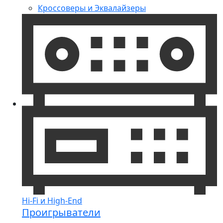
Кроссоверы и Эквалайзеры
Hi-Fi и High-End
Проигрыватели