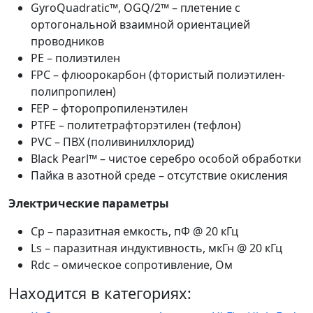
GyroQuadratic™, OGQ/2™ – плетение с
ортогональной взаимной ориентацией
проводников
PE – полиэтилен
FPC – флюорокарбон (фтористый полиэтилен-
полипропилен)
FEP – фторопропиленэтилен
PTFE – политетрафторэтилен (тефлон)
PVC – ПВХ (поливинилхлорид)
Black Pearl™ – чистое серебро особой обработки
Пайка в азотной среде – отсутствие окисления
Электрические параметры
Сp – паразитная емкость, пФ @ 20 кГц
Ls – паразитная индуктивность, мкГн @ 20 кГц
Rdc – омическое сопротивление, Ом
Находится в категориях: