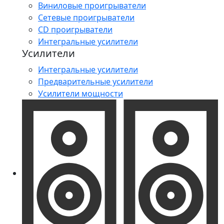
Виниловые проигрыватели
Сетевые проигрыватели
CD проигрыватели
Интегральные усилители
Усилители
Интегральные усилители
Предварительные усилители
Усилители мощности