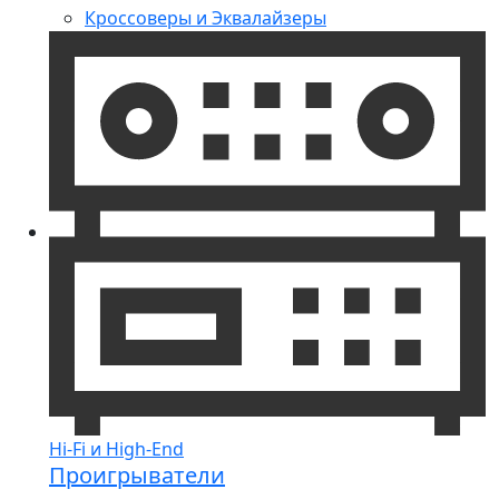
Кроссоверы и Эквалайзеры
Hi-Fi и High-End
Проигрыватели