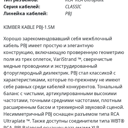
Серия кабелей:
CLASSIC
Линейка кабелей:
PBJ
KIMBER KABLE PBJ-1.5M
Хорошо зарекомендовавший себя межблочный
кабель PBJ имеет простую и элегантную
конструкцию, включающую проверенную геометрию
поля из трех оплеток, VariStrand ™, сверхчистые
медные проводники и экструдированный
фторуглеродный диэлектрик. PBJ стал классикой с
характеристиками, которые по-прежнему не имеют
себе равных среди кабелей конкурентов. Тональный
баланс с чистыми, артикулированными высокими
частотами, точными средними частотами, плотным
расширенным басом и трехмерной звуковой сценой.
Несимметричный PBJ оснащен разъемом типа RCA
Ultraplate ™. Также доступны соединители типа WBT®
RCA. PBJ Balanced оснащен разъемами XLR