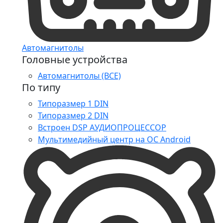
Автомагнитолы
Головные устройства
Автомагнитолы (ВСЕ)
По типу
Типоразмер 1 DIN
Типоразмер 2 DIN
Встроен DSP АУДИОПРОЦЕССОР
Мультимедийный центр на ОС Android