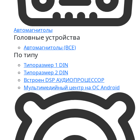
Автомагнитолы
Головные устройства
Автомагнитолы (ВСЕ)
По типу
Типоразмер 1 DIN
Типоразмер 2 DIN
Встроен DSP АУДИОПРОЦЕССОР
Мультимедийный центр на ОС Android