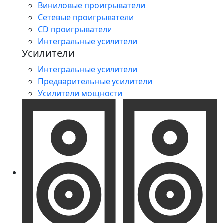
Виниловые проигрыватели
Сетевые проигрыватели
CD проигрыватели
Интегральные усилители
Усилители
Интегральные усилители
Предварительные усилители
Усилители мощности