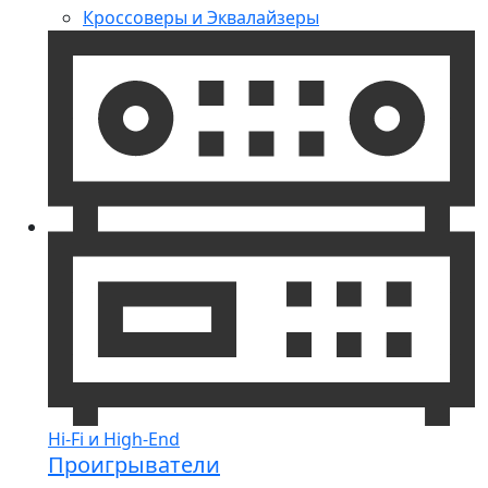
Кроссоверы и Эквалайзеры
Hi-Fi и High-End
Проигрыватели