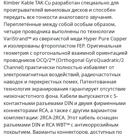
Kimber Kable TAK-Cu разработан специально для
проигрывателей виниловых дисков и способен
передать все тонкости аналогового звучания.
Переплетённые между собой особым образом,
четыре проводника выполнены по технологии
VariStrand™ из сверхчистой меди Hyper Pure Copper
и изолированы фторопластом FEP. Оригинальная
геометрия с ортогональной взаимной ориентацией
проводников OCQ/2™ (Orthogonal GyroQuadratic/2
Channel) практически полностью избавляет от
электромагнитных воздействий, радиочастотных
наводок и перекрестных помех. Патентованная
технология экранирования гарантирует отсутствие
низкочастотного фона. Кабели выпускаются с 5-
контактными разъемами DIN и двумя фирменными
коннекторами RCA, а также с другим вариантом
комплектации: 2RCA-2RCA. Этот кабель оснащен
разъемами DIN и RCA WBT™ с антикоррозийным
покрытием. Варианты коннекторов, доступных по