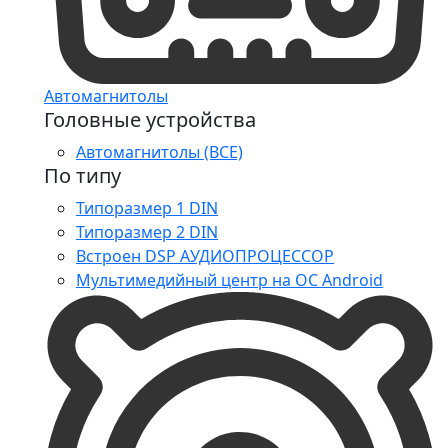
Автомагнитолы
Головные устройства
Автомагнитолы (ВСЕ)
По типу
Типоразмер 1 DIN
Типоразмер 2 DIN
Встроен DSP АУДИОПРОЦЕССОР
Мультимедийный центр на ОС Android