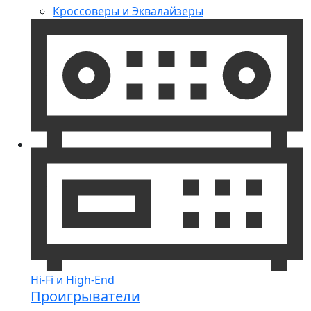
Кроссоверы и Эквалайзеры
Hi-Fi и High-End
Проигрыватели