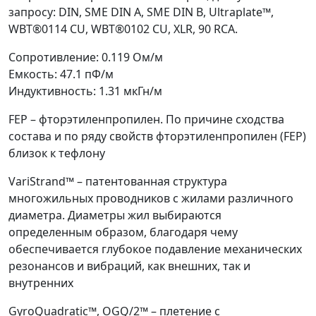
запросу: DIN, SME DIN A, SME DIN B, Ultraplate™,
WBT®0114 CU, WBT®0102 CU, XLR, 90 RCA.
Сопротивление: 0.119 Ом/м
Емкость: 47.1 пФ/м
Индуктивность: 1.31 мкГн/м
FEP – фторэтиленпропилен. По причине сходства
состава и по ряду свойств фторэтиленпропилен (FEP)
близок к тефлону
VariStrand™ – патентованная структура
многожильных проводников с жилами различного
диаметра. Диаметры жил выбираются
определенным образом, благодаря чему
обеспечивается глубокое подавление механических
резонансов и вибраций, как внешних, так и
внутренних
GyroQuadratic™, OGQ/2™ – плетение с