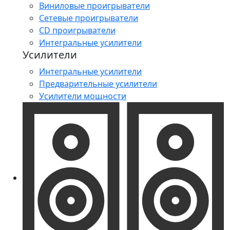
Виниловые проигрыватели
Сетевые проигрыватели
CD проигрыватели
Интегральные усилители
Усилители
Интегральные усилители
Предварительные усилители
Усилители мощности