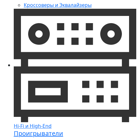
Кроссоверы и Эквалайзеры
Hi-Fi и High-End
Проигрыватели