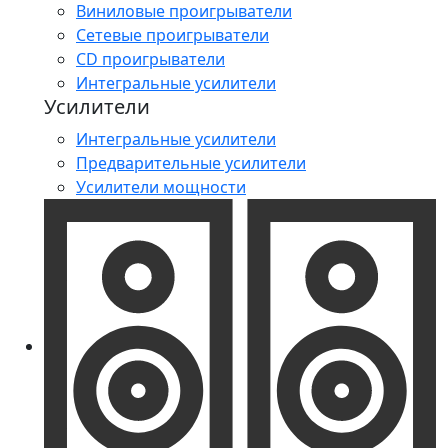
Виниловые проигрыватели
Сетевые проигрыватели
CD проигрыватели
Интегральные усилители
Усилители
Интегральные усилители
Предварительные усилители
Усилители мощности