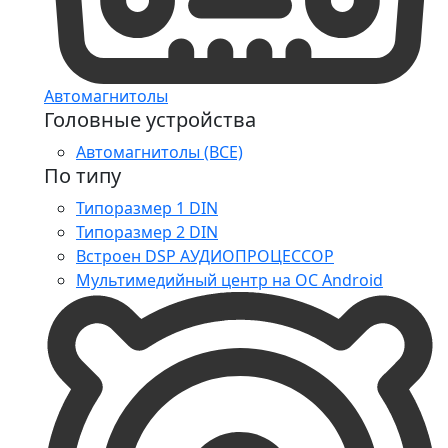
Автомагнитолы
Головные устройства
Автомагнитолы (ВСЕ)
По типу
Типоразмер 1 DIN
Типоразмер 2 DIN
Встроен DSP АУДИОПРОЦЕССОР
Мультимедийный центр на ОС Android