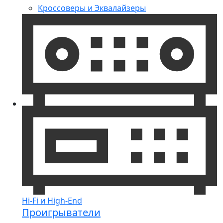
Кроссоверы и Эквалайзеры
Hi-Fi и High-End
Проигрыватели