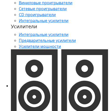
Виниловые проигрыватели
Сетевые проигрыватели
CD проигрыватели
Интегральные усилители
Усилители
Интегральные усилители
Предварительные усилители
Усилители мощности