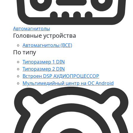
Автомагнитолы
Головные устройства
Автомагнитолы (ВСЕ)
По типу
Типоразмер 1 DIN
Типоразмер 2 DIN
Встроен DSP АУДИОПРОЦЕССОР
Мультимедийный центр на ОС Android