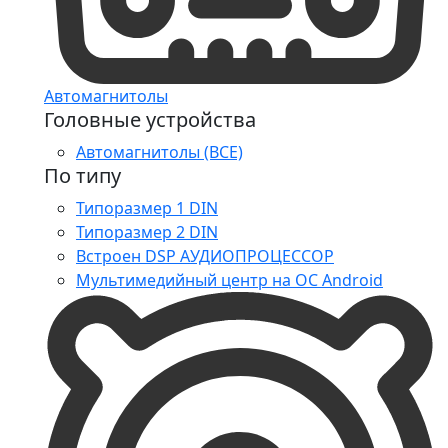
Автомагнитолы
Головные устройства
Автомагнитолы (ВСЕ)
По типу
Типоразмер 1 DIN
Типоразмер 2 DIN
Встроен DSP АУДИОПРОЦЕССОР
Мультимедийный центр на ОС Android