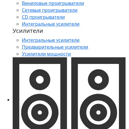
Виниловые проигрыватели
Сетевые проигрыватели
CD проигрыватели
Интегральные усилители
Усилители
Интегральные усилители
Предварительные усилители
Усилители мощности