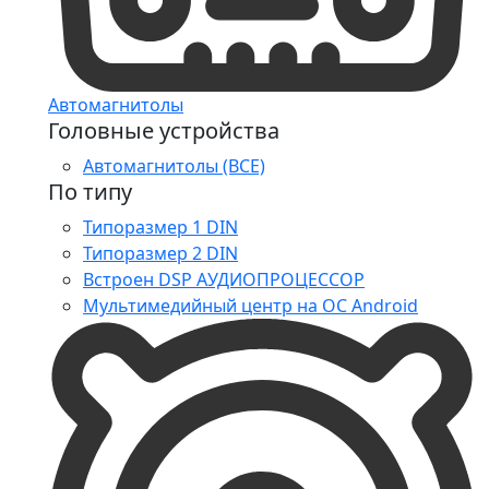
Автомагнитолы
Головные устройства
Автомагнитолы (ВСЕ)
По типу
Типоразмер 1 DIN
Типоразмер 2 DIN
Встроен DSP АУДИОПРОЦЕССОР
Мультимедийный центр на ОС Android