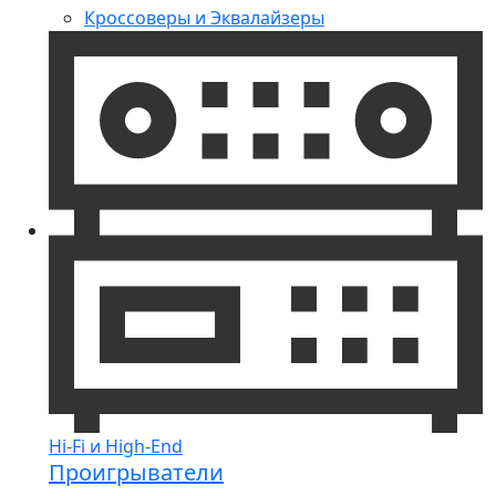
Кроссоверы и Эквалайзеры
Hi-Fi и High-End
Проигрыватели