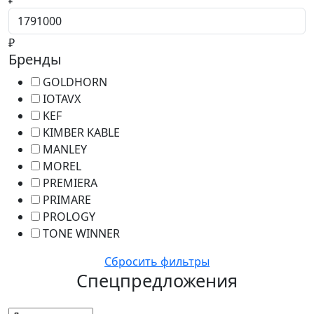
Цена до
₽
Бренды
GOLDHORN
IOTAVX
KEF
KIMBER KABLE
MANLEY
MOREL
PREMIERA
PRIMARE
PROLOGY
TONE WINNER
Сбросить фильтры
Спецпредложения