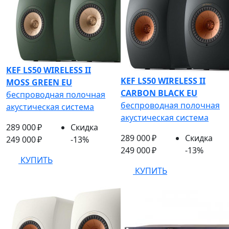
KEF LS50 WIRELESS II
KEF LS50 WIRELESS II
MOSS GREEN EU
CARBON BLACK EU
беспроводная полочная
беспроводная полочная
акустическая система
акустическая система
289 000 ₽
Скидка
289 000 ₽
Скидка
249 000 ₽
-13%
249 000 ₽
-13%
КУПИТЬ
КУПИТЬ