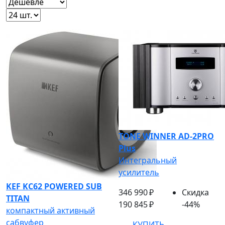
TONE WINNER AD-2PRO
Plus
Интегральный
усилитель
KEF KC62 POWERED SUB
346 990 ₽
Скидка
TITAN
190 845 ₽
-44%
компактный активный
сабвуфер
КУПИТЬ