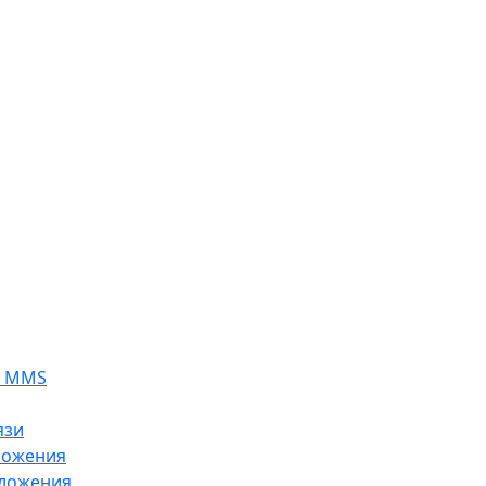
я MMS
язи
ложения
ложения