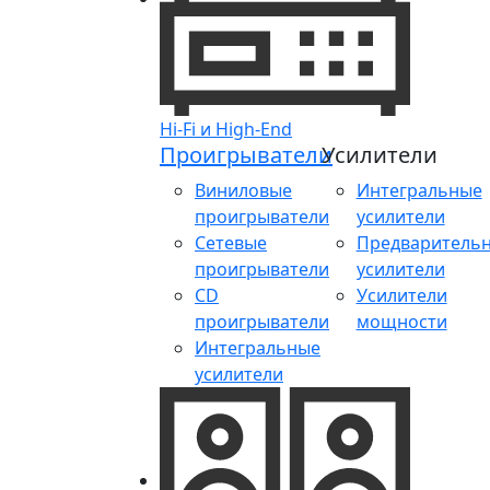
Hi-Fi и High-End
Проигрыватели
Усилители
Виниловые
Интегральные
проигрыватели
усилители
Сетевые
Предваритель
проигрыватели
усилители
CD
Усилители
проигрыватели
мощности
Интегральные
усилители