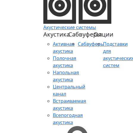
Акустические системы
Акустика
Сабвуферы
Опции
Активная
Сабвуферы
Подставки
акустика
для
Полочная
акустически
акустика
систем
Напольная
акустика
Центральный
канал
Встраиваемая
акустика
Всепогодная
акустика