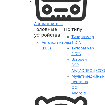
Автомагнитолы
Головные
По типу
устройства
Типоразмер
Автомагнитолы
1 DIN
(ВСЕ)
Типоразмер
2 DIN
Встроен
DSP
АУДИОПРОЦЕССО
Мультимедийный
центр на
ОС
Android