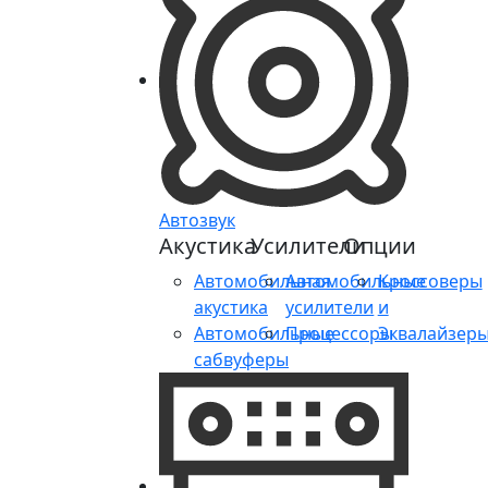
Автозвук
Акустика
Усилители
Опции
Автомобильная
Автомобильные
Кроссоверы
акустика
усилители
и
Автомобильные
Процессоры
Эквалайзер
сабвуферы