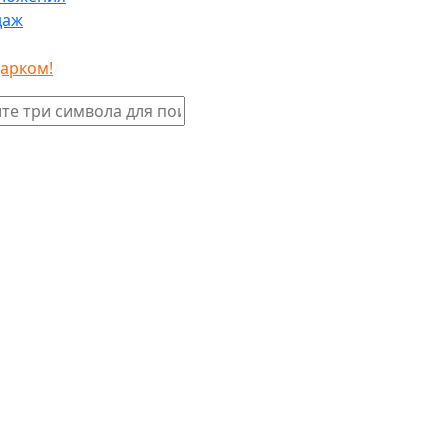
даж
дарком!