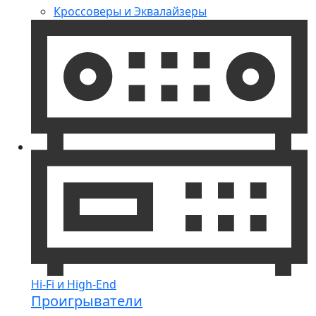
Кроссоверы и Эквалайзеры
Hi-Fi и High-End
Проигрыватели