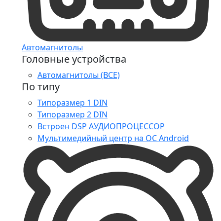
Автомагнитолы
Головные устройства
Автомагнитолы (ВСЕ)
По типу
Типоразмер 1 DIN
Типоразмер 2 DIN
Встроен DSP АУДИОПРОЦЕССОР
Мультимедийный центр на ОС Android