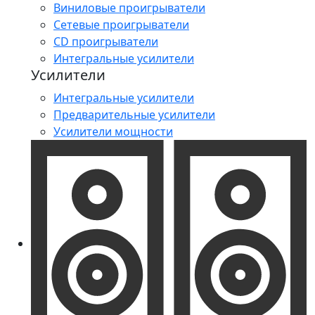
Виниловые проигрыватели
Сетевые проигрыватели
CD проигрыватели
Интегральные усилители
Усилители
Интегральные усилители
Предварительные усилители
Усилители мощности