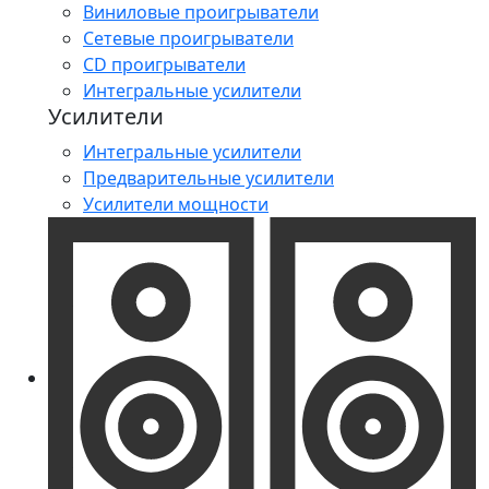
Виниловые проигрыватели
Сетевые проигрыватели
CD проигрыватели
Интегральные усилители
Усилители
Интегральные усилители
Предварительные усилители
Усилители мощности