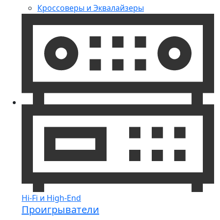
Кроссоверы и Эквалайзеры
Hi-Fi и High-End
Проигрыватели