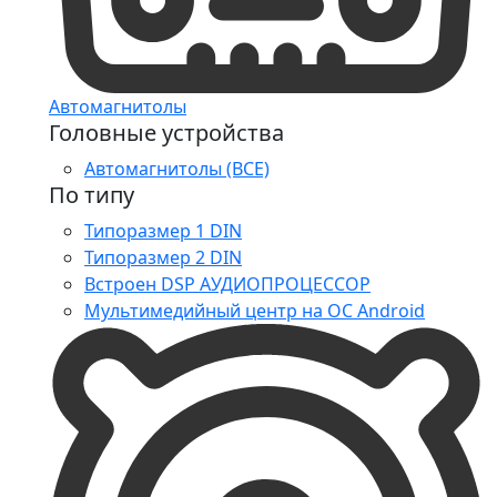
Автомагнитолы
Головные устройства
Автомагнитолы (ВСЕ)
По типу
Типоразмер 1 DIN
Типоразмер 2 DIN
Встроен DSP АУДИОПРОЦЕССОР
Мультимедийный центр на ОС Android