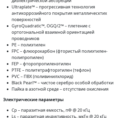
диэлектрической абсорбции
Ultraplate™ – прогрессивная технология
антикоррозийного покрытия металлическтих
поверхностей
GyroQuadratic™, OGQ/2™ – плетение с
ортогональной взаимной ориентацией
проводников
PE – полиэтилен
FPC – флюорокарбон (фтористый полиэтилен-
полипропилен)
FEP – фторопропиленэтилен
PTFE – политетрафторэтилен (тефлон)
PVC – ПВХ (поливинилхлорид)
Black Pearl™ – чистое серебро особой обработки
Пайка в азотной среде – отсутствие окисления
Электрические параметры
Сp – паразитная емкость, пФ @ 20 кГц
Ls – паразитная индуктивность, мкГн @ 20 кГц