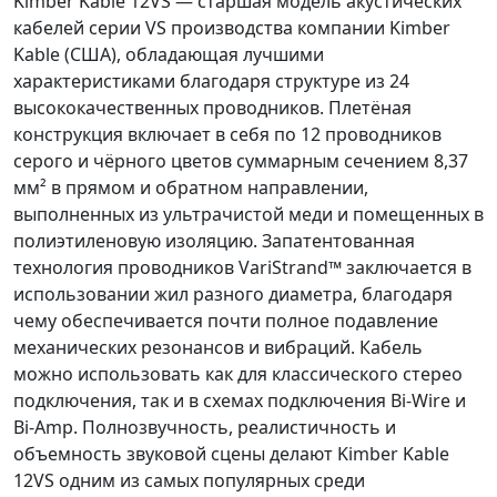
Kimber Kable 12VS — старшая модель акустических
кабелей серии VS производства компании Kimber
Kable (США), обладающая лучшими
характеристиками благодаря структуре из 24
высококачественных проводников. Плетёная
конструкция включает в себя по 12 проводников
серого и чёрного цветов суммарным сечением 8,37
мм² в прямом и обратном направлении,
выполненных из ультрачистой меди и помещенных в
полиэтиленовую изоляцию. Запатентованная
технология проводников VariStrand™ заключается в
использовании жил разного диаметра, благодаря
чему обеспечивается почти полное подавление
механических резонансов и вибраций. Кабель
можно использовать как для классического стерео
подключения, так и в схемах подключения Bi-Wire и
Bi-Amp. Полнозвучность, реалистичность и
объемность звуковой сцены делают Kimber Kable
12VS одним из самых популярных среди