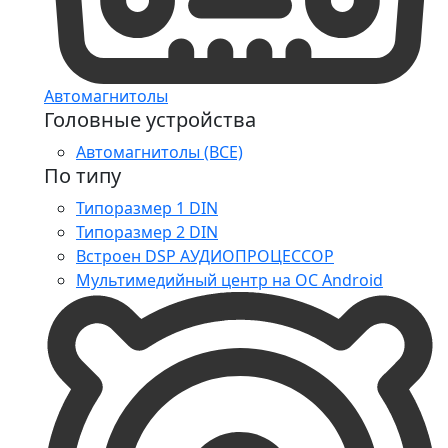
Автомагнитолы
Головные устройства
Автомагнитолы (ВСЕ)
По типу
Типоразмер 1 DIN
Типоразмер 2 DIN
Встроен DSP АУДИОПРОЦЕССОР
Мультимедийный центр на ОС Android