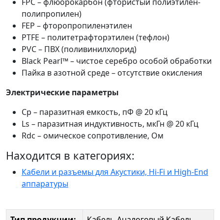
FPC – флюорокарбон (фтористый полиэтилен-
полипропилен)
FEP – фторопропиленэтилен
PTFE – политетрафторэтилен (тефлон)
PVC – ПВХ (поливинилхлорид)
Black Pearl™ – чистое серебро особой обработки
Пайка в азотной среде – отсутствие окисления
Электрические параметры
Сp – паразитная емкость, пФ @ 20 кГц
Ls – паразитная индуктивность, мкГн @ 20 кГц
Rdc – омическое сопротивление, Ом
Находится в категориях:
Кабели и разъемы для Акустики, Hi-Fi и High-End
аппаратуры
Тип продукции:
Кабель Аналоговый
Кабель