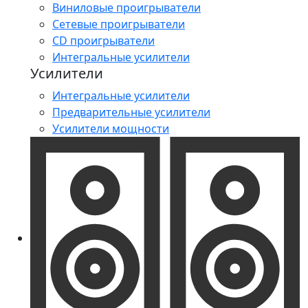
Виниловые проигрыватели
Сетевые проигрыватели
CD проигрыватели
Интегральные усилители
Усилители
Интегральные усилители
Предварительные усилители
Усилители мощности