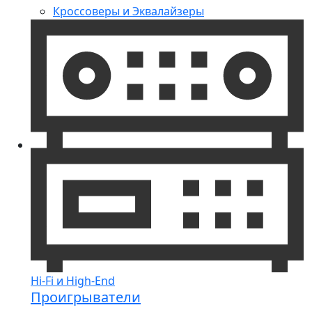
Кроссоверы и Эквалайзеры
Hi-Fi и High-End
Проигрыватели