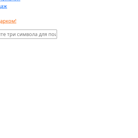
даж
дарком!