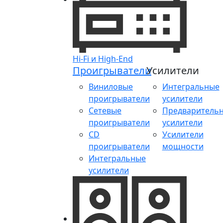
Hi-Fi и High-End
Проигрыватели
Усилители
Виниловые
Интегральные
проигрыватели
усилители
Сетевые
Предваритель
проигрыватели
усилители
CD
Усилители
проигрыватели
мощности
Интегральные
усилители