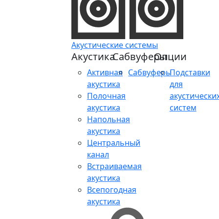
Акустические системы
Акустика
Сабвуферы
Опции
Активная
Сабвуферы
Подставки
акустика
для
Полочная
акустически
акустика
систем
Напольная
акустика
Центральный
канал
Встраиваемая
акустика
Всепогодная
акустика