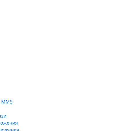
я MMS
язи
ложения
ложения