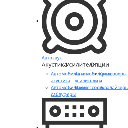
Автозвук
Акустика
Усилители
Опции
Автомобильная
Автомобильные
Кроссоверы
акустика
усилители
и
Автомобильные
Процессоры
Эквалайзер
сабвуферы