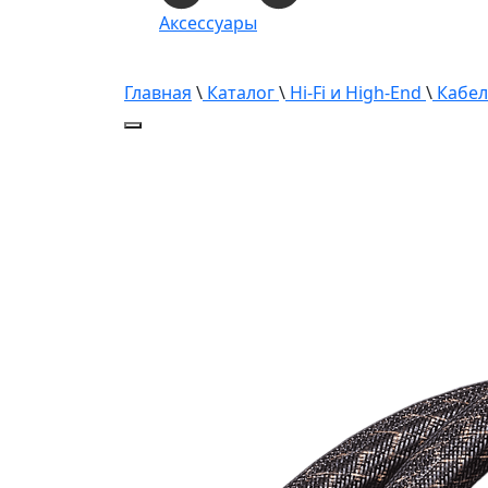
Аксессуары
Главная
\
Каталог
\
Hi-Fi и High-End
\
Кабели