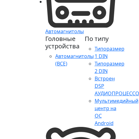
Автомагнитолы
Головные
По типу
устройства
Типоразмер
Автомагнитолы
1 DIN
(ВСЕ)
Типоразмер
2 DIN
Встроен
DSP
АУДИОПРОЦЕССО
Мультимедийный
центр на
ОС
Android