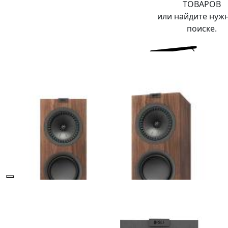
ТОВАРОВ
или найдите нуж
поиске.
Главная
\
Каталог
\
Hi-Fi и High-End
\
Акустические
системы Hi-Fi
\ KEF Q550 SATIN BLACK пара