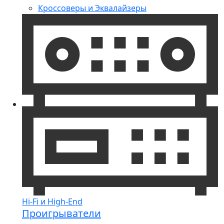
Кроссоверы и Эквалайзеры
Hi-Fi и High-End
Проигрыватели