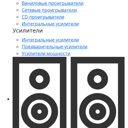
Виниловые проигрыватели
Сетевые проигрыватели
CD проигрыватели
Интегральные усилители
Усилители
Интегральные усилители
Предварительные усилители
Усилители мощности