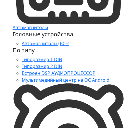
Автомагнитолы
Головные устройства
Автомагнитолы (ВСЕ)
По типу
Типоразмер 1 DIN
Типоразмер 2 DIN
Встроен DSP АУДИОПРОЦЕССОР
Мультимедийный центр на ОС Android